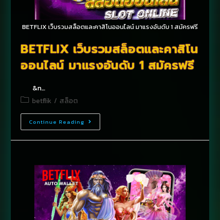
BETFLIX เว็บรวมสล็อตและคาสิโนออนไลน์ มาแรงอันดับ 1 สมัครฟรี
BETFLIX เว็บรวมสล็อตและคาสิโน
ออนไลน์ มาแรงอันดับ 1 สมัครฟรี
&n…
betflik
/
สล็อต
Continue Reading