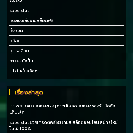
slotxo
superslot
ทดลองเล่นเกมสล็อตฟรี
ทั้งหมด
สล็อต
สูตรสล็อต
อาแปะ นักปั่น
โปรโมชั่นสล็อต
เรื่องล่าสุด
DOWNLOAD JOKER123 | ดาวน์โหลด JOKER รองรับมือถือ
แท็บเล็ต
superslot แจกเครดิตฟรี50 เกมส์ สล็อตออนไลน์ สมัครใหม่
โบนัส100%