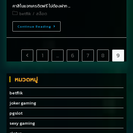
คาสิโนแจกเครดิตฟรี ไม่ต้องฝาก …
betflik
/
สล็อต
Continue Reading
1
…
6
7
8
9
หมวดหมู่
betflik
joker gaming
pgslot
sexy gaming