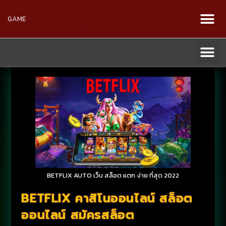
GAME
BETFLIX AUTO เว็บ สล็อต แตก ง่าย ที่สุด 2022
BETFLIX คาสิโนออนไลน์ สล็อต
ออนไลน์ สมัครสล็อต