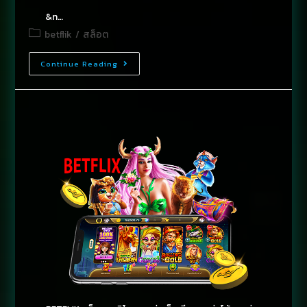
&n…
betflik
/
สล็อต
Continue Reading