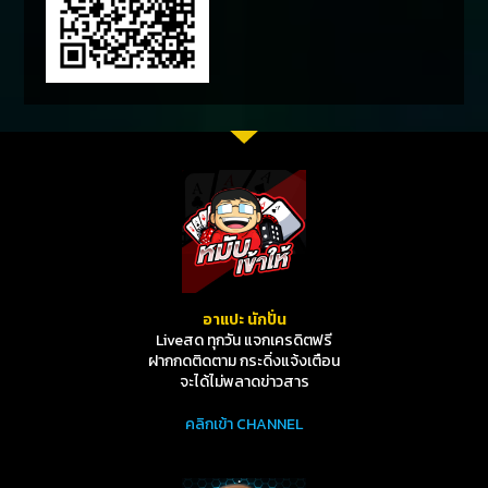
อาแปะ นักปั่น
Liveสด ทุกวัน แจกเครดิตฟรี
ฝากกดติดตาม กระดิ่งแจ้งเตือน
จะได้ไม่พลาดข่าวสาร
คลิกเข้า CHANNEL