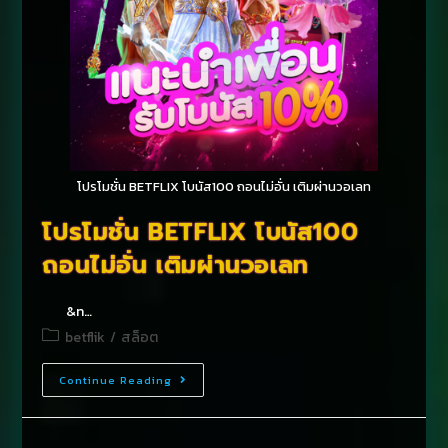
โปรโมชั่น BETFLIX โบนัส100 ถอนไม่อั่น เติมผ่านวอเลท
โปรโมชั่น BETFLIX โบนัส100
ถอนไม่อั่น เติมผ่านวอเลท
&n…
betflik
/
สล็อต
Continue Reading