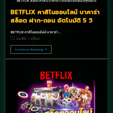
BETFLIK สล็อต คาสิโน บาคาร่า เว็บเดียวจบเล่นได้ทุกอย่าง
BETFLIX คาสิโนออนไลน์ บาคาร่า
สล็อต ฝาก-ถอน อัตโนมัติ 5 วิ
BETFLIX คาสิโนออนไลน์ บาคาร่า …
betflik
/
สล็อต
Continue Reading