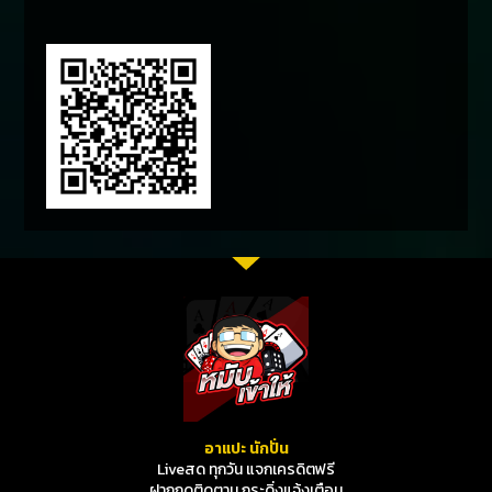
อาแปะ นักปั่น
Liveสด ทุกวัน แจกเครดิตฟรี
ฝากกดติดตาม กระดิ่งแจ้งเตือน