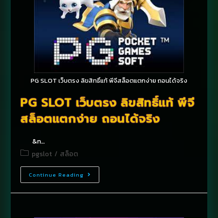
PG SLOT เว็บตรง ลิขสิทธิ์แท้ พีจีสล็อตแตกง่าย ถอนได้จริง
PG SLOT เว็บตรง ลิขสิทธิ์แท้ พีจี
สล็อตแตกง่าย ถอนได้จริง
&n…
pgslot
/
สล็อต
Continue Reading