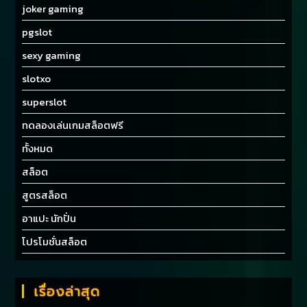
joker gaming
pgslot
sexy gaming
slotxo
superslot
ทดลองเล่นเกมสล็อตฟรี
ทั้งหมด
สล็อต
สูตรสล็อต
อาแปะ นักปั่น
โปรโมชั่นสล็อต
เรื่องล่าสุด