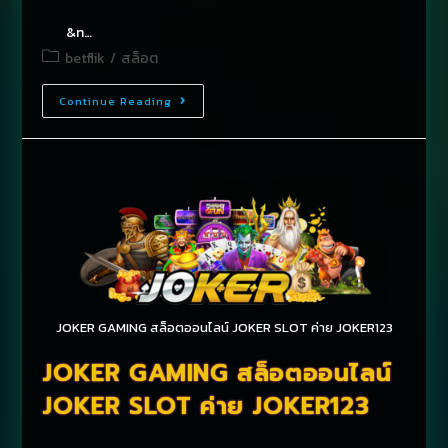
&n…
betflik
/
สล็อต
Continue Reading
JOKER GAMING สล็อตออนไลน์ JOKER SLOT ค่าย JOKER123
JOKER GAMING สล็อตออนไลน์
JOKER SLOT ค่าย JOKER123