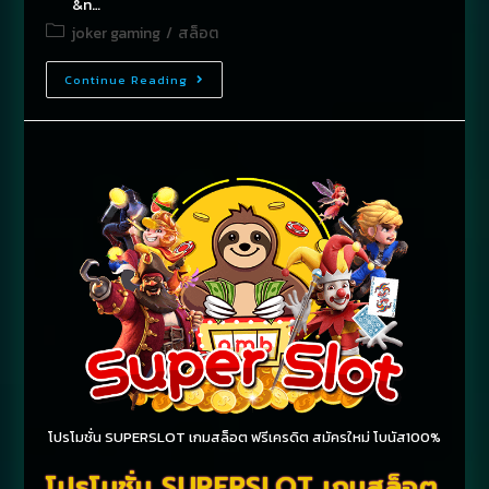
&n…
joker gaming
/
สล็อต
Continue Reading
โปรโมชั่น SUPERSLOT เกมสล็อต ฟรีเครดิต สมัครใหม่ โบนัส100%
โปรโมชั่น SUPERSLOT เกมสล็อต