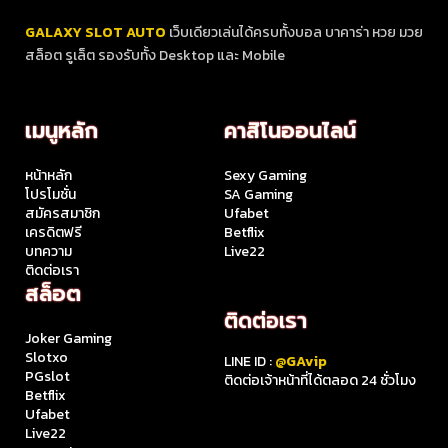
GALAXY SLOT AUTO
เว็บเดียวเล่นได้ครบทั้งบอล บาคาร่า หวย มวย
สล็อต รูเล็ต รองรับทั้ง Desktop และ Mobile
เมนูหลัก
คาสิโนออนไลน์
หน้าหลัก
Sexy Gaming
โปรโมชั่น
SA Gaming
สมัครสมาชิก
Ufabet
เครดิตฟรี
Betflix
บทความ
Live22
ติดต่อเรา
สล็อต
ติดต่อเรา
Joker Gaming
Slotxo
LINE ID :
@GAvip
PGslot
ติดต่อเจ้าหน้าที่ได้ตลอด 24 ชั่วโมง
Betflix
Ufabet
Live22