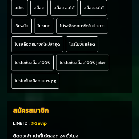
สมัคร
สล็อต
สล็อต ออโต้
สล็อตออโต้
เว็บพนัน
โปร100
โปรสล็อตสมาชิกใหม่ 2021
โปรสล็อตสมาชิกใหม่ล่าสุด
โปรโมชั่นสล็อต
โปรโมชั่นสล็อต100%
โปรโมชั่นสล็อต100% joker
โปรโมชั่นสล็อต100% pg
สมัครสมาชิก
LINE ID :
@Gavip
ติดต่อเจ้าหน้าที่ได้ตลอด 24 ชั่วโมง