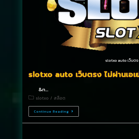
slotxo auto เว็บตรง 
slotxo auto เว็บตรง ไม่ผ่านเอเย่
&n…
slotxo
/
สล็อต
Continue Reading