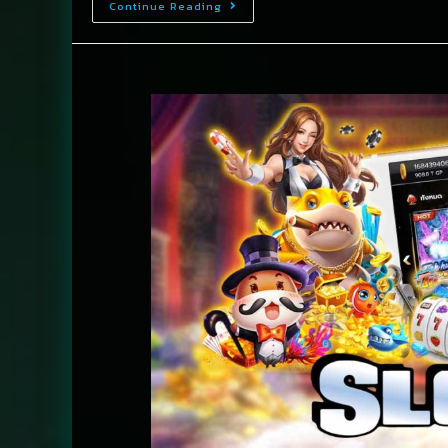
Continue Reading