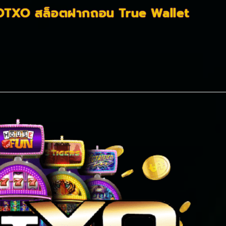
TXO สล็อตฝากถอน True Wallet