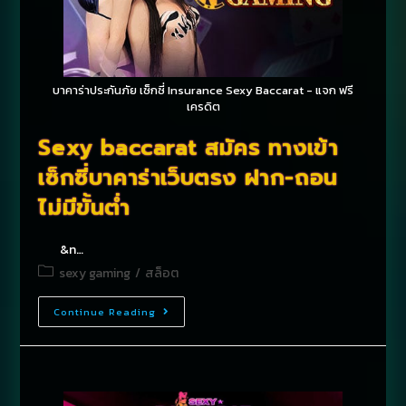
บาคาร่าประกันภัย เซ็กซี่ Insurance Sexy Baccarat - แจก ฟรี
เครดิต
Sexy baccarat สมัคร ทางเข้า
เซ็กซี่บาคาร่าเว็บตรง ฝาก-ถอน
ไม่มีขั้นต่ำ
&n…
sexy gaming
/
สล็อต
Continue Reading