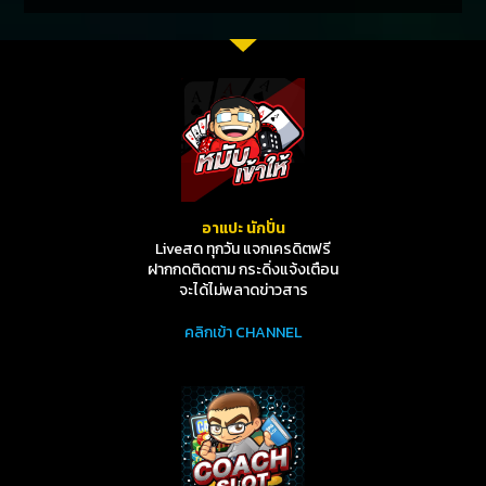
อาแปะ นักปั่น
Liveสด ทุกวัน แจกเครดิตฟรี
ฝากกดติดตาม กระดิ่งแจ้งเตือน
จะได้ไม่พลาดข่าวสาร
คลิกเข้า CHANNEL