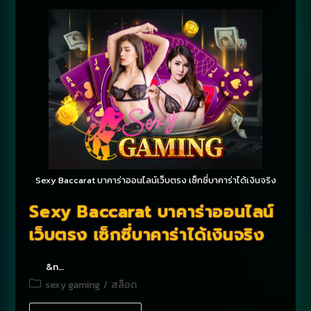
Sexy Baccarat บาคาร่าออนไลน์เว็บตรง เซ็กซี่บาคาร่าได้เงินจริง
Sexy Baccarat บาคาร่าออนไลน์
เว็บตรง เซ็กซี่บาคาร่าได้เงินจริง
&n…
sexy gaming
/
สล็อต