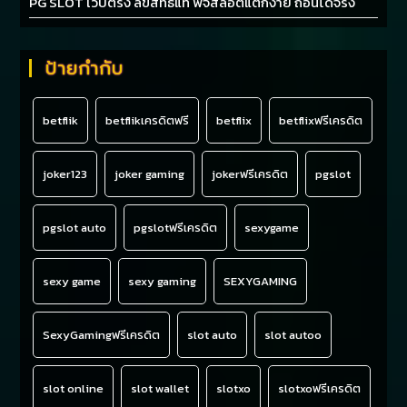
PG SLOT เว็บตรง ลิขสิทธิ์แท้ พีจีสล็อตแตกง่าย ถอนได้จริง
ป้ายกำกับ
betflik
betflikเครดิตฟรี
betflix
betflixฟรีเครดิต
joker123
joker gaming
jokerฟรีเครดิต
pgslot
pgslot auto
pgslotฟรีเครดิต
sexygame
sexy game
sexy gaming
SEXYGAMING
SexyGamingฟรีเครดิต
slot auto
slot autoo
slot online
slot wallet
slotxo
slotxoฟรีเครดิต