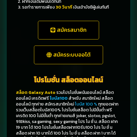
ฝากเงินเดิมพนันได้ทันที
รอทำรายการเพียง
30 วินาที
เงินเข้าบัชชีผู้เล่นทันที
สมัครสมาชิก
สมัครระบบออโต้
โปรโมชั่น สล็อตออนไลน์
สล็อต Galaxy Auto
รวมโปรโมชั่นพนันออนไลน์ สล็อต
ออนไลน์ เครดิตฟรี
โบนัส100
สำหรับ สมาชิกใหม่ สล็อต
ออนไลน์ ทุกค่าย สมัครสมาชิกใหม่
โบนัส 100 %
ทุกยอดฝาก
รวมเว็บสล็อตโบนัส100% โปรโมชั่นสล็อต ไม่มีขั้นต่ำ ฟรี
เครดิต 100 ไม่มีขั้นต่ำ ทุกค่ายเกมส์ joker, slotxo, pgslot,
918kiss, sa gaming, sexy gaming โปร โม ชั่ น. สล็อต ฝาก
19 บาท ได้ 100 โปรโมชั่นสล็อตฝาก10รับ100 โปร โม ชั่ น
สล็อต ฝาก 10 บาทได้ 100 โปร โม ชั่ น สล็อต ฝาก 1 บาท ได้