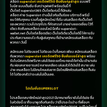
ส
ล็อต
superslot เครดิตฟรี50 ยืนยันotpล่าสุด
แบบ
ฟรี
โบนัส
แบบ
เต็มอิ่ม
ยิ่งกว่า
บุ
ฟเฟต์
พร้อม
วันนี้
ที่
เว็บไซต์
superslot365
เว็บไซต์แห่งนี้
ที่
นัก
เล่น
ส
ล็อต
ค่าย
Superslot
ต่าง
มั้น
ใจ
กัน
เต็มร้อย
บริการ
ดี
พรีเมี่
ยม
ให้
กับ
ทุกคน
รวมทั้ง
ผู้สมัคร
ใหม่
ที่
เริ่ม
เล่น
ส
ล็อต
กับ
เว็บไซต์
ของ
พวกเรา
รวม
โปร
ทุก
โปร
ที่
คัดสรร
ค์
มา
อย่างยอดเยี่ยม
ไว้
ที่
เดียว
คิดถึง
เกม
ส
ล็อต
ออนไลน์
นึด
ถึง
superslot-
wallet.net
เว็บไซต์
ส
ล็อต
เขียว
เว็บไซต์
เดียว
เว็บไซต์นี้
ให้การ
รับ
ประกัน
ความชอบใจ
กับ
ผู้
เล่น
ทุกคน
ที่
เข้ามา
สมัครเล่น
ส
ล็อต
กับ
พวกเรา
วันนี้
สมัคร
เลย
ไม่ต้อง
แชร์
ไม่ต้อง
อะไร
ทั้งหมด
เพียง
สมัครเล่น
ส
ล็อต
กับ
พวกเรา
superslot เครดิตฟรี50 ยืนยันเบอร์ล่าสุด
พร้อม
รับ
โบนัส
เครดิต
ฟรี
มาก
เล่น
ได้
เยอะแค่ไหน
ถอน
ได้
เท่านั้น
เข้ามา
เล่น
กัน
ผ่อนคลายอารมณ์
คลาย
เคลีย
ด
เล่น
แล้ว
ได้เงิน
ใช้
สบาย
เล่น
ง่าย
เกม
ส
ล็อต
ไม่มี
เกม
ไหน
เล่น
ยาก
มือใหม่
ฝึกหัด
เล่น
ส
ล็อต
ก็
เล่น
ได้
ไม่ต้อง
กลัว
ว่า
จะ
เล่น
ไม่
เป็น
เลย.
โปรโมชั่นSUPERSLOT
โปรสล็อตสมาชิกใหม่ล่าสุด2021 มีมากมายที่เรายังไมได้เอ่ย ซึ่ง
ในหัวข้อนี้ เราก็จะมาพูดถึงกันครับ ว่ามีโปรอะไรบ้าง ที่เพื่อนๆ
สามารถรับได้ นอกจาก โปรสล็อตสมาชิกใหม่100% จะมีโปรไหน ที่