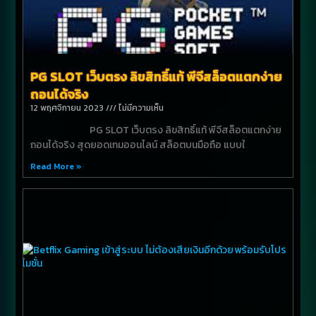
PG SLOT เว็บตรง ลิขสิทธิ์แท้ พีจีสล็อตแตกง่าย
ถอนได้จริง
12 พฤศจิกายน 2023
ไม่มีความเห็น
PG SLOT เว็บตรง ลิขสิทธิ์แท้ พีจีสล็อตแตกง่าย
ถอนได้จริง สุดยอดเกมออนไลน์ สล็อตบนมือถือ แบบใ
Read More »