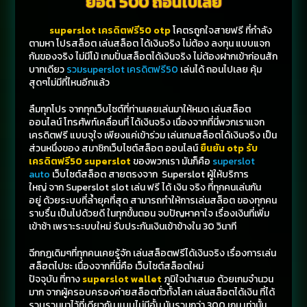
ยอด 500 ถอนไปเลย
superslot เครดิตฟรี50 otp
โคตร
ถูกใจ
สาย
ฟรี
ที่
กำลัง
ตามหา
โปร
ส
ล็อต
เล่น
ส
ล็อต
ได้เงิน
จริง
ไม่ต้อง
ลงทุน
แบบ
แจก
กัน
ของจริง
ไม่มี
โม้
เกม
ปั่น
ส
ล็อต
ได้เงิน
จริง
ไม่ต้อง
ฝาก
เข้า
ก่อน
สัก
บาท
เดียว
รวมsuperslot เครดิตฟรี50
เล่น
ได้
ถอน
ไป
เลย
คุ้ม
สุดๆ
ไม่มี
ที่ไหน
อีกแล้ว
ลืม
ทุก
โปร
จาก
ทุก
เว็บไซต์
ที่
ท่าน
เคย
เล่น
มา
ให้
หมด
เล่น
ส
ล็อต
ออนไลน์
โทรศัพท์เคลื่อนที่
ได้เงิน
จริง
เนื่องจาก
ที่นี่
พวกเรา
แจก
เครดิต
ฟรี
แบบ
จุใจ
เพียงแค่
เข้าร่วม
เล่น
เกม
ส
ล็อต
ได้เงิน
จริง
เป็น
ส่วนหนึ่ง
ของ
สมาชิก
เว็บไซต์
ส
ล็อต
ออนไลน์
ยืนยัน otp รับ
เครดิตฟรี50 superslot
ของ
พวกเรา
มันก็คือ
superslot
auto
เว็บไซต์
ส
ล็อต
สาย
ตรง
จาก
Superslot
ผู้ให้บริการ
ใหญ่
จาก
Superslot slot
เล่น
ฟรี
ได้
เงิน
จริง
ที่
ทุกคน
เล่น
กัน
อยู่
ด้วย
ระบบ
ที่
ล้ำยุค
ที่สุด
สามารถ
ทำให้
การ
เล่น
ส
ล็อต
ของ
ทุกคน
ราบรื่น
เป็นไป
ด้วยดี
ใน
ทุก
ขั้นตอน
จบปัญหา
คาใจ
เรื่อง
เงิน
ที่
เพิ่ม
เข้า
ช้า
เพราะ
ระบบ
ใหม่
รับประกัน
เงิน
เข้า
ข้างใน
30
วินาที
ฉีก
กฎ
เดิม
ๆ
ที่
ทุกคน
เค
ย
รู้จัก
เล่น
ส
ล็อต
ฟรี
ได้เงิน
จริง
เรื่องการ
เล่น
สล็ฮต
ไป
ซะ
เนื่องจาก
ที่นี่
คือ
เว็บไซต์
ส
ล็อต
ใหม่
ปัจจุบัน
ที่ทาง
superslot wallet
ภูมิใจ
นำเสนอ
ด้วย
เกม
จำนวน
มาก
จาก
ผู้ครอบครอง
ค่าย
ส
ล็อต
ทั่วทั้งโลก
เล่น
ส
ล็อต
ได้เงิน
ที่
ได้
รวบรวม
มา
ไว้
ที่
เดียวกัน
แบบ
ไม่มี
อั้น
นับ
รวม
กว่า
300
เกม
เท่านั้น