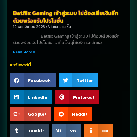
Betflix Gaming เข้าสู่ระบบ ไม่ต้องเสียเงินอีก
ด้วยพร้อมรับโปรโมชั่น
12 พฤศจิกายน 2023
ไม่มีความเห็น
Betflix Gaming เข้าสู่ระบบ ไม่ต้องเสียเงินอีก
ด้วยพร้อมรับโปรโมชั่น เราคือเว็บผู้ให้บริการหลักขอ
Read More »
แชร์โพสต์นี้:
Facebook
Twitter
LinkedIn
Pinterest
Google+
Reddit
Tumblr
VK
OK