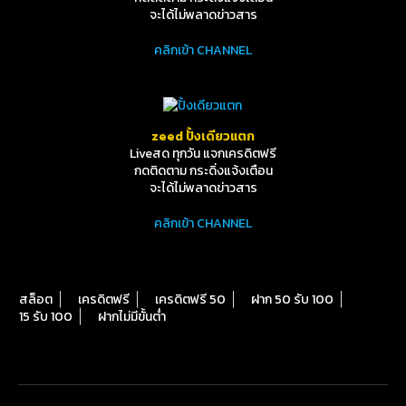
จะได้ไม่พลาดข่าวสาร
คลิกเข้า CHANNEL
zeed ปั้งเดียวแตก
Liveสด ทุกวัน แจกเครดิตฟรี
กดติดตาม กระดิ่งแจ้งเตือน
จะได้ไม่พลาดข่าวสาร
คลิกเข้า CHANNEL
สล็อต
เครดิตฟรี
เครดิตฟรี 50
ฝาก 50 รับ 100
15 รับ 100
ฝากไม่มีขั้นต่ำ