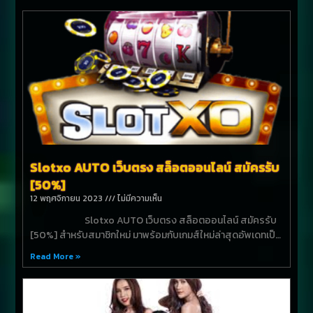
Slotxo AUTO เว็บตรง สล็อตออนไลน์ สมัครรับ
[50%]
12 พฤศจิกายน 2023
ไม่มีความเห็น
Slotxo AUTO เว็บตรง สล็อตออนไลน์ สมัครรับ
[50%] สำหรับสมาชิกใหม่ มาพร้อมกับเกมส์ใหม่ล่าสุดอัพเดทเป็น
ประจำ รูป
Read More »