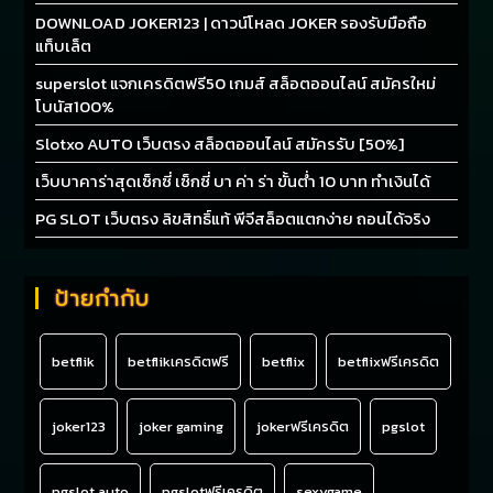
DOWNLOAD JOKER123 | ดาวน์โหลด JOKER รองรับมือถือ
แท็บเล็ต
superslot แจกเครดิตฟรี50 เกมส์ สล็อตออนไลน์ สมัครใหม่
โบนัส100%
Slotxo AUTO เว็บตรง สล็อตออนไลน์ สมัครรับ [50%]
เว็บบาคาร่าสุดเซ็กซี่ เซ็กซี่ บา ค่า ร่า ขั้นต่ํา 10 บาท ทำเงินได้
PG SLOT เว็บตรง ลิขสิทธิ์แท้ พีจีสล็อตแตกง่าย ถอนได้จริง
ป้ายกำกับ
betflik
betflikเครดิตฟรี
betflix
betflixฟรีเครดิต
joker123
joker gaming
jokerฟรีเครดิต
pgslot
pgslot auto
pgslotฟรีเครดิต
sexygame