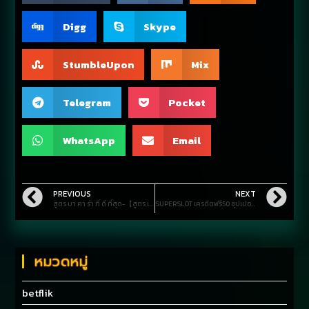
Digg
Skype
StumbleUpon
Mix
Telegram
Pocket
WhatsApp
Email
PREVIOUS
NEXT
สูตร บา คา ร่า ที่ ดี ที่สุด-【สูตร เซ็กซี่ บา คา ร่า ฟรี】
SUPERSLOT เครดิตฟรี50 ซุปเปอร์ สล็อต ฟรีเครดิต50 ยืนยันเบอร์
หมวดหมู่
betflik