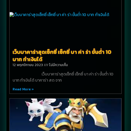
เว็บบาคาร่าสุดเซ็กซี่ เซ็กซี่ บา ค่า ร่า ขั้นต่ํา 10
บาท ทำเงินได้
12 พฤศจิกายน 2023
ไม่มีความเห็น
เว็บบาคาร่าสุดเซ็กซี่ เซ็กซี่ บา ค่า ร่า ขั้นต่ํา 10
บาท ทำเงินได้ บาคาร่า สด จาก
Read More »