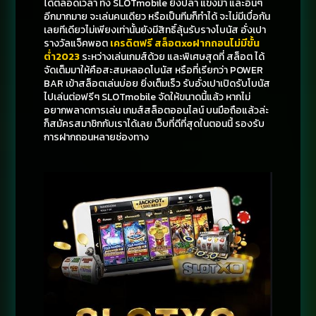
ได้ตลอดเวลา ทั้ง SLOTmobile ยิงปลา แข่งม้า และอื่นๆ
อีกมากมาย จะเล่นคนเดียว หรือเป็นทีมก็ทำได้ จะไม่มีเบื่อกัน
เลยทีเดียวไม่เพียงเท่านั้นยังมีสิทธิ์ลุ้นรับรางโบนัส อั่งเปา
รางวัลแจ็คพอต
เครดิตฟรี สล็อตxoฝากถอนไม่มีขั้น
ต่ํา2023
ระหว่างเล่นเกมส์ด้วย และพิเศษสุดที่ สล็อต ได้
จัดเต็มมาให้คือสะสมหลอดโบนัส หรือที่เรียกว่า POWER
BAR เข้าสล็อตเล่นบ่อย ยิ่งเต็มเร็ว รับอั่งเปาเปิดรับโบนัส
ไปเล่นต่อฟรีๆ SLOTmobile จัดให้ขนาดนี้แล้ว หากไม่
อยากพลาดการเล่น เกมส์สล็อตออนไลน์ บนมือถือแล้วล่ะ
ก็สมัครสมาชิกกับเราได้เลย เว็บที่ดีที่สุดในตอนนี้ รองรับ
การฝากถอนหลายช่องทาง