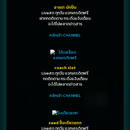
อาแปะ นักปั่น
Liveสด ทุกวัน แจกเครดิตฟรี
ฝากกดติดตาม กระดิ่งแจ้งเตือน
จะได้ไม่พลาดข่าวสาร
คลิกเข้า CHANNEL
coach slot
Liveสด ทุกวัน แจกเครดิตฟรี
กดติดตาม กระดิ่งแจ้งเตือน
จะได้ไม่พลาดข่าวสาร
คลิกเข้า CHANNEL
zeed ปั้งเดียวแตก
Liveสด ทุกวัน แจกเครดิตฟรี