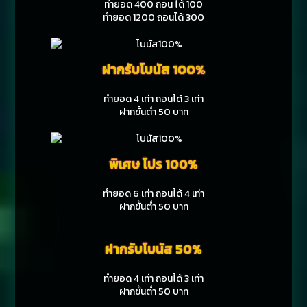
ทำยอด 400 ถอน ได้ 100
ทำยอด 1200 ถอนได้ 300
ฝากรับโบนัส 100%
ทำยอด 4 เท่า ถอนได้ 3 เท่า
ฝากขั้นต่ำ 50 บาท
พิเศษ โปร 100%
ทำยอด 6 เท่า ถอนได้ 4 เท่า
ฝากขั้นต่ำ 50 บาท
ฝากรับโบนัส 50%
ทำยอด 4 เท่า ถอนได้ 3 เท่า
ฝากขั้นต่ำ 50 บาท