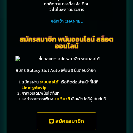
กดติดตาม กระดิ่งแจ้งเตือน
จะได้ไม่พลาดข่าวสาร
คลิกเข้า CHANNEL
สมัครสมาชิก พนันออนไลน์ สล็อต
ออนไลน์
สมัคร Galaxy Slot Auto เพียง 3 ขั่นตอนง่ายๆ
สมัครผ่าน
ระบบออโต้
หรือติดต่อเจ้าหน้าที่ได้ที่
Line:@Gavip
ฝากเงินเดิมพนันได้ทันที
รอทำรายการเพียง
30 วินาที
เงินเข้าบัชชีผู้เล่นทันที
สมัครสมาชิก