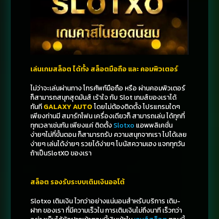
เล่นเกมสล็อต ได้ทั้ง สล็อตมือถือ และ คอมพิวเตอร์
ไม่ว่าจะเล่นผ่านทาง โทรศัพท์มือถือ หรือ ผ่านคอมพิวเตอร์
ก็สามารถสนุกสุดมันส์ เร้าใจ กับ Slot เกมส์ของเราได้
ทันที
GALAXY AUTO
โดยไม่ต้องติดตั้ง โปรแกรมใดๆ
เพียงท่านมี สมาร์ทโฟน เครื่องเดียวก็ สามารถเล่น ได้ทุกที่
ทุกเวลาเช่นกัน เพียงแค่ ติดตั้ง
Slotxo
แอพพลิเคชั่น
ง่ายๆไม่กี่ขั้นตอน ก็สามารถรับ ความสนุกจากเรา ไปได้เลย
ง่ายๆ เล่นได้ง่ายๆ รวยได้ง่ายๆ โบนัสความเฮง แจกทุกวัน
ถ้าเป็นSlotXO ของเรา
สล็อต รองรับระบบเติมเงินออโต้
Slotxo เติมเงิน ไวกว่าอย่างแน่นอนสำหรับบริการ เติม-
ฝาก ของเรา ที่มีความเร็วใน การเติมเงินไม่ถึงนาที เร็วกว่า