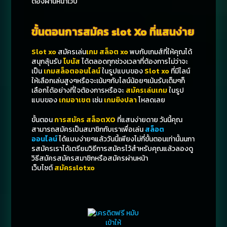
ต้องผ่านหน้าเว็บ
ขั้นตอนการสมัคร slot Xo ที่แสนง่าย
Slot xo
สมัครเล่น
เกม
สล็อต xo
พบกับเกมส์ที่ให้คุณได้
สนุกลุ้นรับ
โบนัส
ได้ตลอดทุกช่วงเวลาที่ต้องการไม่ว่าจะ
เป็น
เกมสล็อตออนไลน์
ในรูปแบบของ
Slot xo
ที่มีไลน์
ให้เลือกเล่นสูงๆหรือจะเน้นๆกับไลน์น้อยๆเน้นรับเต็มๆก็
เลือกได้อย่างที่ใจต้องการหรือจะ
สมัครเล่นเกม
ในรูป
แบบของ
เกมอาเขต
เช่น
เกมยิงปลา
โหลดเลย
ขั้นตอน
การสมัคร
สล็อตXO
ที่แสนง่ายดาย วันนี้คุณ
สามารถสมัครเป็นสมาชิกกับเราเพื่อเล่น
สล็อต
ออนไลน์
ได้แบบง่ายๆแล้ววันนี้เพียงไม่กี่ขั้นตอนเท่านั้นนกา
รสมัครเราได้เตรียมวิธีการสมัครไว้สำหรับคุณแล้วลองดู
วิธีสมัครสมัครสมาชิกหรือสมัครผ่านหน้า
เว็บไซต์
สมัครslotxo