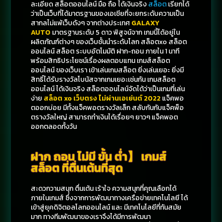
ละเอียด
สล็อตออนไลน์ มือ ถือ ได้เงินจริง
สล็อต
เรียกได้
ว่าเป็นเว็บที่ได้มาตรฐานของเอเชียที่จะยกระดับความเป็น
สากลไม่แพ้เว็บดังๆ จากต่างประเทศ
GALAXY
AUTO
มาตรฐานระดับ 5 ดาว พิสูจน์จาก เกมนี้ได้อยู่ใน
ผลิตภัณฑ์ต่างๆ ของเว็บชั้นนำระดับโลก สล็อตxo สล็อต
ออนไลน์ สล็อต ระบบอัตโมมัติ ฝาก-ถอน ภายใน 1 นาที
พร้อมสิทธิประโยชน์เรื่องผลตอบแทน เกมส์สล็อต
ออนไลน์ ของเว็บเรา เข้าเล่นเกมสล็อต ยิ่งเล่นเยอะ ยิ่งมี
สิทธิ์ได้รับรางวัลโบนัสจากเกมเยอะเช่นกัน เกมสล็อต
ออนไลน์ ได้เงินจริง สล็อตออนไลน์จัดได้ว่าเป็นเกมที่เล่น
ง่าย
สล็อต xo เว็บตรง ไม่ผ่านเอเย่นต์ 2022
แจ็คพอ
ตออกบ่อย มีทั้งแจ็คพอตรางวัลเล็ก สลับกันกับแจ็คพ็อ
ตรางวัลใหญ่ สามารถทำเงินได้เรื่อยๆ ยาวๆ แจ็คพอต
ออกตลอดทั้งวัน
ฝาก ถอน ไม่มี ขั้น ต่ำ】 เกมส์
สล็อต ที่ตื่นเต้นที่สุด
สะดวกวามสนุก ตื่นเต้น เร้าใจ ความสนุกที่คุณเลือกได้
ภายในเกมส์ ซึ่งจากการพัฒนาทางเครือข่ายเทคโนโลยี ได้
เข้าสู่ยุคดิจิตอลโลกออนไลน์ และ มีเทคโนโลยีที่ทันสมัย
มาก ทางทีมพัฒนาของเราจึงได้มีการพัฒนา