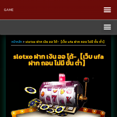
GAME
หน้าหลัก
>
slotxo ฝาก เงิน ออ โต้-【เว็บ ufa ฝาก ถอน ไม่มี ขั้น ต่ำ】
slotxo ฝาก เงิน ออ โต้-【เว็บ ufa
ฝาก ถอน ไม่มี ขั้น ต่ำ】