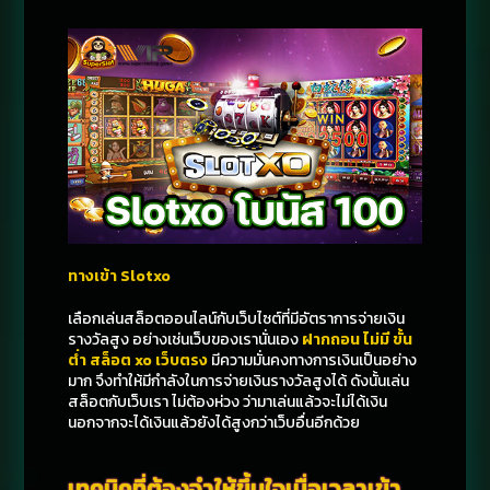
ทางเข้า Slotxo
เลือกเล่นสล็อตออนไลน์กับเว็บไซต์ที่มีอัตราการจ่ายเงิน
รางวัลสูง อย่างเช่นเว็บของเรานั่นเอง
ฝากถอน ไม่มี ขั้น
ต่ำ สล็อต xo เว็บตรง
มีความมั่นคงทางการเงินเป็นอย่าง
มาก จึงทำให้มีกำลังในการจ่ายเงินรางวัลสูงได้ ดังนั้นเล่น
สล็อตกับเว็บเรา ไม่ต้องห่วง ว่ามาเล่นแล้วจะไม่ได้เงิน
นอกจากจะได้เงินแล้วยังได้สูงกว่าเว็บอื่นอีกด้วย
เทคนิคที่ต้องจำให้ขึ้นใจเมื่อเวลาเข้า