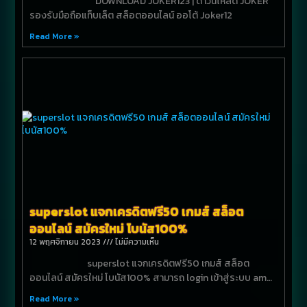
DOWNLOAD JOKER123 | ดาวน์โหลด JOKER
รองรับมือถือแท็บเล็ต สล็อตออนไลน์ ออโต้ Joker12
Read More »
superslot แจกเครดิตฟรี50 เกมส์ สล็อต
ออนไลน์ สมัครใหม่ โบนัส100%
12 พฤศจิกายน 2023
ไม่มีความเห็น
superslot แจกเครดิตฟรี50 เกมส์ สล็อต
ออนไลน์ สมัครใหม่ โบนัส100% สามารถ login เข้าสู่ระบบ amb
Superslot
Read More »