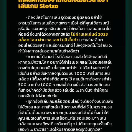
เล่นเกม Slotxo
• ต้องมีสติในการเล่น รู้ตัวเองอยู่ตลอด อย่าใช้
อารมณ์ในการเล่นเด็ดขาดเพราะเมื่อไหร่ที่คุณใช้อารมณ์
หรือมีอารมณ์หงุดหงิด มักจะทำให้ผลในการเล่นออกมาไม่
ค่อยดี ซึ่งเราได้วัดจากสถิติแล้ว
ไม่ผ่านเอเย่นต์ 2023
สล็อต โอน ผ่าน วอ เลท ไม่มี ขั้นต่ำ
หากเล่นสล็อต
ออนไลน์ด้วยสติ และมีอารมณ์ที่ดี ไม่หงุดหงิดไม่ใจร้อน จะ
ทำให้ผลการเล่นออกมาค่อนข้างดีกว่า
• หากเล่นได้ตามกำไรที่ต้องการแล้ว ให้เลิกเล่นทันที
หากคุณมีความโลภ อยากได้กำไรเยอะๆและไม่ยอมเลิกเล่น
อาจทำให้คุณหมดเงิน ทั้งทุนและกำไร ไปได้อย่างง่ายๆได้
เช่นกัน อย่างเช่นหากลงทุนด้วยงบ 1,000 บาทในการเล่น
สล็อต ให้ตั้งงบกำไรที่ต้องการไว้ สมมุติหากต้องการกำไร
500 บาท ถึง 1,000 หากเล่นได้ตามนี้แล้ว ควรจะเลิกเล่น
ทันที อย่าคิดว่ามือขึ้นแล้วจะเล่นต่อ เพราะนั่นจะทำให้คุณ
หมดเงินไปได้ง่ายเช่นกัน
• ทุกครั้งที่เล่นเกมสล็อตออนไลน์ จะต้องตั้งงบเดิมพัน
ให้ชัดเจน และหากเกิดเล่นเสียตามงบที่ตั้งไว้ ไม่ควรตามงบ
ที่เสียไปเด็ดขาด เพราะหากคุณตามงบที่เสียไป ก็จะทำให้
คุณ หมดเงินกับการเล่นสล็อตแต่ละรอบเยอะมาก เล่น
สล็อตแบบพอดีพอดี จะดีมากที่สุด ไม่ต้องลงทุนครั้งหนึ่ง
เยอะๆ เพราะว่าเราเปิดให้บริการตลอดทุกวันทุกเวลา