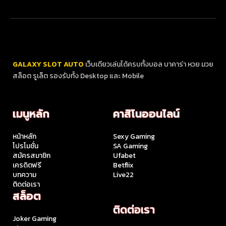
GALAXY SLOT AUTO
เว็บเดียวเล่นได้ครบทั้งบอล บาคาร่า หวย มวย
สล็อต รูเล็ต รองรับทั้ง Desktop และ Mobile
เมนูหลัก
คาสิโนออนไลน์
หน้าหลัก
Sexy Gaming
โปรโมชั่น
SA Gaming
สมัครสมาชิก
Ufabet
เครดิตฟรี
Betflix
บทความ
Live22
ติดต่อเรา
สล็อต
ติดต่อเรา
Joker Gaming