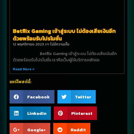
Betflix Gaming เข้าสู่ระบบ ไม่ต้องเสียเงินอีก
ด้วยพร้อมรับโปรโมชั่น
12 พฤศจิกายน 2023
ไม่มีความเห็น
Betflix Gaming เข้าสู่ระบบ ไม่ต้องเสียเงินอีก
ด้วยพร้อมรับโปรโมชั่น เราคือเว็บผู้ให้บริการหลักขอ
Read More »
แชร์โพสต์นี้:
Facebook
Twitter
LinkedIn
Pinterest
Google+
Reddit