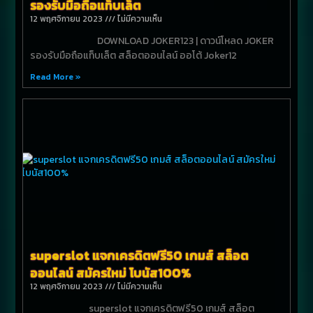
รองรับมือถือแท็บเล็ต
12 พฤศจิกายน 2023
ไม่มีความเห็น
DOWNLOAD JOKER123 | ดาวน์โหลด JOKER
รองรับมือถือแท็บเล็ต สล็อตออนไลน์ ออโต้ Joker12
Read More »
superslot แจกเครดิตฟรี50 เกมส์ สล็อต
ออนไลน์ สมัครใหม่ โบนัส100%
12 พฤศจิกายน 2023
ไม่มีความเห็น
superslot แจกเครดิตฟรี50 เกมส์ สล็อต