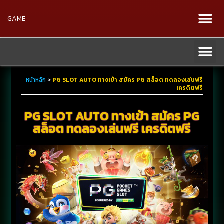
GAME
หน้าหลัก
>
PG SLOT AUTO ทางเข้า สมัคร PG สล็อต ทดลองเล่นฟรี
เครดิตฟรี
PG SLOT AUTO ทางเข้า สมัคร PG
สล็อต ทดลองเล่นฟรี เครดิตฟรี