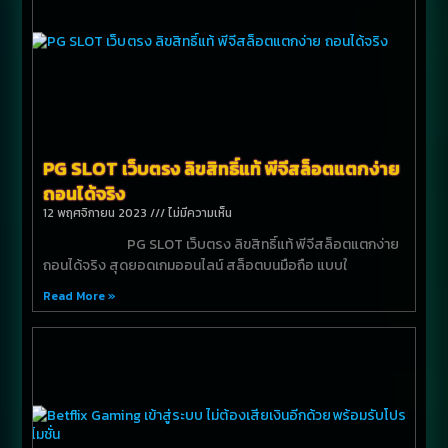
PG SLOT เว็บตรง ลิขสิทธิ์แท้ พีจีสล็อตแตกง่าย
ถอนได้จริง
12 พฤศจิกายน 2023
ไม่มีความเห็น
PG SLOT เว็บตรง ลิขสิทธิ์แท้ พีจีสล็อตแตกง่าย
ถอนได้จริง สุดยอดเกมออนไลน์ สล็อตบนมือถือ แบบใ
Read More »