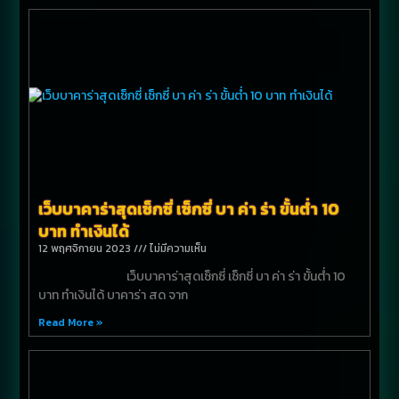
เว็บบาคาร่าสุดเซ็กซี่ เซ็กซี่ บา ค่า ร่า ขั้นต่ํา 10
บาท ทำเงินได้
12 พฤศจิกายน 2023
ไม่มีความเห็น
เว็บบาคาร่าสุดเซ็กซี่ เซ็กซี่ บา ค่า ร่า ขั้นต่ํา 10
บาท ทำเงินได้ บาคาร่า สด จาก
Read More »