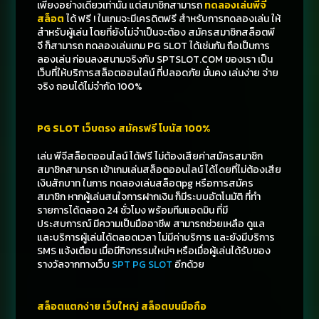
เพียงอย่างเดียวเท่านั้น แต่สมาชิกสามารถ
ทดลองเล่นพีจี
สล็อต
ได้ ฟรี ! ในเกมจะมีเครดิตฟรี สำหรับการทดลองเล่น ให้
สำหรับผู้เล่น โดยที่ยังไม่จำเป็นจะต้อง สมัครสมาชิกสล็อตพี
จี ก็สามารถ ทดลองเล่นเกม PG SLOT ได้เช่นกัน ถือเป็นการ
ลองเล่น ก่อนลงสนามจริงกับ SPTSLOT.COM ของเรา เป็น
เว็บที่ให้บริการสล็อตออนไลน์ ที่ปลอดภัย มั่นคง เล่นง่าย จ่าย
จริง ถอนได้ไม่จำกัด 100%
PG SLOT เว็บตรง สมัครฟรี โบนัส 100%
เล่น พีจีสล็อตออนไลน์ ได้ฟรี ไม่ต้องเสียค่าสมัครสมาชิก
สมาชิกสามารถ เข้าเกมเล่นสล็อตออนไลน์ ได้โดยที่ไม่ต้องเสีย
เงินสักบาท ในการ ทดลองเล่นสล็อตpg หรือการสมัคร
สมาชิก หากผู้เล่นสนใจการฝากเงิน ก็มีระบบอัตโนมัติ ที่ทำ
รายการได้ตลอด 24 ชั่วโมง พร้อมทีมแอดมิน ที่มี
ประสบการณ์ มีความเป็นมืออาชีพ สามารถช่วยเหลือ ดูแล
และบริการผู้เล่นได้ตลอดเวลา ไม่มีค่าบริการ และยังมีบริการ
SMS แจ้งเตือน เมื่อมีกิจกรรมใหม่ๆ หรือเมื่อผู้เล่นได้รับของ
รางวัลจากทางเว็บ
SPT PG SLOT
อีกด้วย
สล็อตแตกง่าย เว็บใหญ่ สล็อตบนมือถือ