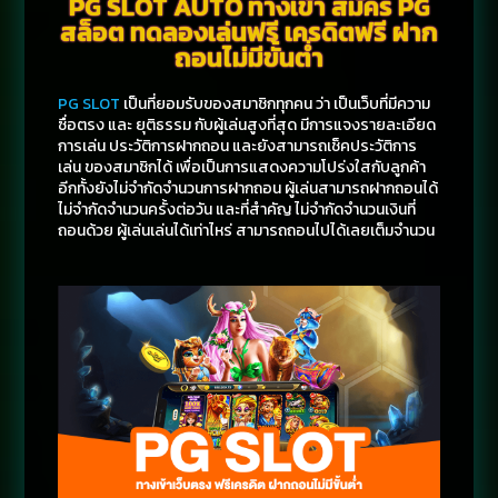
PG SLOT AUTO ทางเข้า สมัคร PG
สล็อต ทดลองเล่นฟรี เครดิตฟรี ฝาก
ถอนไม่มีขั้นต่ำ
PG SLOT
เป็นที่ยอมรับของสมาชิกทุกคน ว่า เป็นเว็บที่มีความ
ซื่อตรง และ ยุติธรรม กับผู้เล่นสูงที่สุด มีการแจงรายละเอียด
การเล่น ประวัติการฝากถอน และยังสามารถเช็คประวัติการ
เล่น ของสมาชิกได้ เพื่อเป็นการแสดงความโปร่งใสกับลูกค้า
อีกทั้งยังไม่จำกัดจำนวนการฝากถอน ผู้เล่นสามารถฝากถอนได้
ไม่จำกัดจำนวนครั้งต่อวัน และที่สำคัญ ไม่จำกัดจำนวนเงินที่
ถอนด้วย ผู้เล่นเล่นได้เท่าไหร่ สามารถถอนไปได้เลยเต็มจำนวน