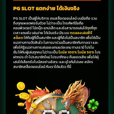
PG SLOT แตกง่าย ได้เงินจริง
PG SLOT เป็นผู้ให้บริการ เกมสล็อตออนไลน์ บนมือถือ รวม
ถึงทุกแพลตฟอร์มด้วย ไม่ว่าจะเป็น โทรศัพท์มือถือ
คอมพิวเตอร์ โน้ตบุ๊ค แทปเล็ต และยังสามารถเล่นได้ทุกที่ทุก
เวลา แถมยัง เล่นง่าย ได้เงินจริง มีระบบ
ทดลองเล่นพีจี
สล็อต
ให้กับผู้ที่เป็นสมาชิก และผู้ที่ยังไม่เป็นสมาชิก เพื่อให้เป็น
แนวทางการตัดสินใจ ในการมาร่วมเป็นสมาชิกกับทางเรา และ
เพื่อให้รู้แนวทางการเล่นของเกมแต่ละเกม ทางเรามี โปรโม
ชั่น ให้กับผู้เล่นทุกคน ไม่ว่าจะเป็น
โบนัส 100%
โบนัส 50%
โปร
ฝากประจำ โปรสมาชิกใหม่ โปรนาทีทอง คืนยอดเสีย เพื่อให้ผุ้
เล่นได้เลือกรับโบนัสอย่างอิสระ และจุใจกันไปเลย สมัคร
สมาชิกสล็อตออนไลน์ กับเราได้แล้วว ที่นี่