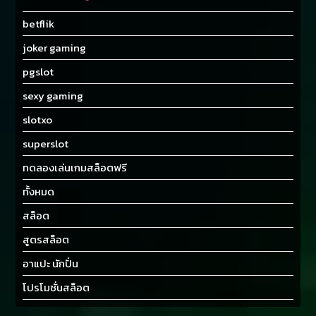
betflik
joker gaming
pgslot
sexy gaming
slotxo
superslot
ทดลองเล่นเกมสล็อตฟรี
ทั้งหมด
สล็อต
สูตรสล็อต
อาแปะ นักปั่น
โปรโมชั่นสล็อต