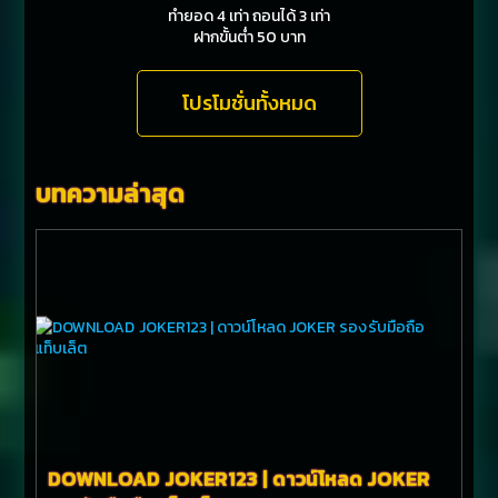
ทำยอด 4 เท่า ถอนได้ 3 เท่า
ฝากขั้นต่ำ 50 บาท
โปรโมชั่นทั้งหมด
บทความล่าสุด
DOWNLOAD JOKER123 | ดาวน์โหลด JOKER