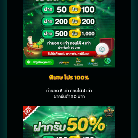
พิเศษ โปร 100%
ทำยอด 6 เท่า ถอนได้ 4 เท่า
ฝากขั้นต่ำ 50 บาท