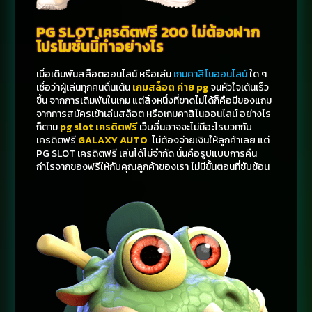
PG SLOT เครดิตฟรี 200 ไม่ต้องฝาก
โปรโมชั่นนี้ทำอย่างไร
เมื่อเดิมพันสล็อตออนไลน์ หรือเล่น
เกมคาสิโนออนไลน์
ใด ๆ
เชื่อว่าผู้เล่นทุกคนตื่นเต้น
เกมสล็อต ค่าย pg
จนหัวใจเต้นเร็ว
ขึ้น จากการเดิมพันในเกม แต่สิ่งหนึ่งที่ขาดไม่ได้ก็คือมีของแถม
จากการสมัครเข้าเล่นสล็อต หรือเกมคาสิโนออนไลน์ อย่างไร
ก็ตาม
pg slot เครดิตฟรี
เว็บอื่นอาจจะไม่มีอะไรบวกกับ
เครดิตฟรี
GALAXY AUTO
ไม่ต้องจ่ายเงินให้ลูกค้าเลย แต่
PG SLOT เครดิตฟรี เล่นได้ไม่จำกัด นั่นคือรูปแบบการคืน
กำไรจากของฟรีให้กับคุณลูกค้าของเรา ไม่มีขั้นตอนที่ซับซ้อน