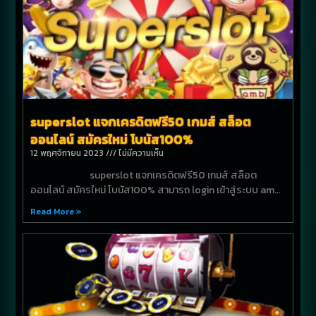
superslot แจกเครดิตฟรี50 เกมส์ สล็อต
ออนไลน์ สมัครใหม่ โบนัส100%
12 พฤศจิกายน 2023
ไม่มีความเห็น
superslot แจกเครดิตฟรี50 เกมส์ สล็อต
ออนไลน์ สมัครใหม่ โบนัส100% สามารถ login เข้าสู่ระบบ amb
Superslot
Read More »