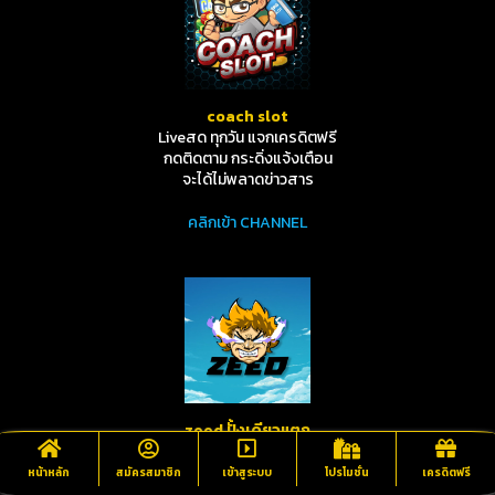
coach slot
Liveสด ทุกวัน แจกเครดิตฟรี
กดติดตาม กระดิ่งแจ้งเตือน
จะได้ไม่พลาดข่าวสาร
คลิกเข้า CHANNEL
zeed ปั้งเดียวแตก
Liveสด ทุกวัน แจกเครดิตฟรี
กดติดตาม กระดิ่งแจ้งเตือน
หน้าหลัก
สมัครสมาชิก
เข้าสูระบบ
โปรโมชั่น
เครดิตฟรี
จะได้ไม่พลาดข่าวสาร