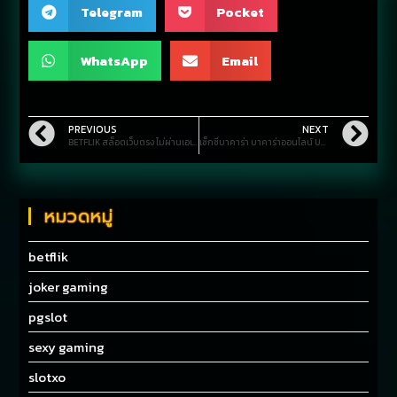
Telegram
Pocket
WhatsApp
Email
PREVIOUS
NEXT
BETFLIK สล็อตเว็บตรง ไม่ผ่านเอเย่นต์ อันดับ 1 เกมแตกง่าย 100%
เซ็กซี่บาคาร่า บาคาร่าออนไลน์ UFABET ได้เงินจริง 2023
หมวดหมู่
betflik
joker gaming
pgslot
sexy gaming
slotxo