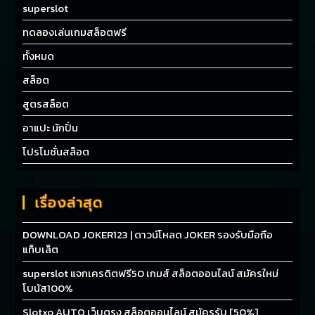
superslot
ทดลองเล่นเกมสล็อตฟรี
ทั้งหมด
สล็อต
สูตรสล็อต
อาแปะ นักปั่น
โปรโมชั่นสล็อต
เรื่องล่าสุด
DOWNLOAD JOKER123 | ดาวน์โหลด JOKER รองรับมือถือ
แท็บเล็ต
superslot แจกเครดิตฟรี50 เกมส์ สล็อตออนไลน์ สมัครใหม่
โบนัส100%
Slotxo AUTO เว็บตรง สล็อตออนไลน์ สมัครรับ [50%]