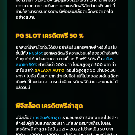
กิจกรรมทาง LINE OA (@pgslot433) เพราะเราจะมีกิจกรรม
ต่าง ๆ มากมาย รวมถึงการแจกเครดิตฟรีอีกด้วย เพียงเท่านี้
ท่านก็สามารถรับเครดิตฟรีเพื่อเล่นสล็อตแจ็คพอตแตกได้
อย่างสบาย
PG SLOT เครดิตฟรี 50 %
อีกสิ่งที่น่าสนใจที่จะได้รับ อย่าลืมรับสิทธิพิเศษสำหรับโปรโม
ชั่นนี้กับ
PGSlot
แจกเครดิตฟรี ความช่วยเหลือของนักเดิมพัน
ต้นทุนต่ำได้อย่างง่ายดาย ตามนี้ เครดิตฟรี 50% นั้น
สมัคร
สมาชิก 50%
ฝากขั้นต่ำ 200 บาท โบนัสสูงสุด 500 บาท ทำ
เทิร์น 3 เท่า
GALAXY AUTO
ถอนได้สูงสุด 50 เท่าของเงิน
ฝาก + โบนัส นี้เหมาะมาก สำหรับมือใหม่ที่ไม่เคยลองเล่นสล็อต
เดิมพันที่ไหนก่อน สามารถนำเงินเครดิตฟรีที่ค่ายแจกมาเล่นได้
แล้ววันนี้
พีจีสล็อต เครดิตฟรีล่าสุด
พีจีสล็อต
เครดิตฟรีล่าสุด
เราขอมอบสิทธิพิเศษ และโปรดี ๆ
สำหรับผู้ที่เป็นสมาชิกของเรา แค่สมัครสมาชิกก็รับไปเลย
เครดิตฟรี ล่าสุด หรือปี 2021 – 2022 ไม่ว่าจะเป็น 50 บาท
100 บาท 200 บาท 300 บาท ไม่ต้องฝาก ไม่ต้องแชร์ ไม่ต้อง