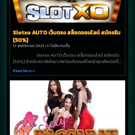
Slotxo AUTO เว็บตรง สล็อตออนไลน์ สมัครรับ
[50%]
12 พฤศจิกายน 2023
ไม่มีความเห็น
Slotxo AUTO เว็บตรง สล็อตออนไลน์ สมัครรับ
[50%] สำหรับสมาชิกใหม่ มาพร้อมกับเกมส์ใหม่ล่าสุดอัพเดทเป็น
ประจำ รูป
Read More »