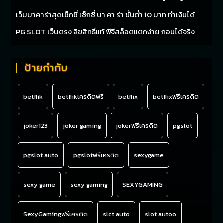
เว็บบาคาร่าสุดเซ็กซี่ เซ็กซี่ บา ค่า ร่า ขั้นต่ํา 10 บาท ทำเงินได้
PG SLOT เว็บตรง ลิขสิทธิ์แท้ พีจีสล็อตแตกง่าย ถอนได้จริง
ป้ายกำกับ
betflik
betflikเครดิตฟรี
betflix
betflixฟรีเครดิต
joker123
joker gaming
jokerฟรีเครดิต
pgslot
pgslot auto
pgslotฟรีเครดิต
sexygame
sexy game
sexy gaming
SEXYGAMING
SexyGamingฟรีเครดิต
slot auto
slot autoo