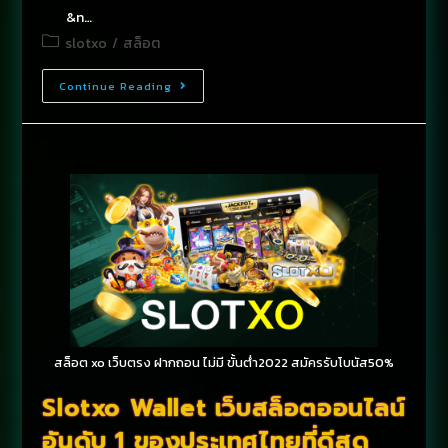
&n…
slotxo
/
สล็อต
Continue Reading
สล็อต xo เว็บตรง ฝากถอน ไม่มี ขั้นต่ํา2022 สมัครรับโบนัส50%
Slotxo Wallet เว็บสล็อตออนไลน์
อันดับ 1 ของประเทศไทยที่ดีสุด