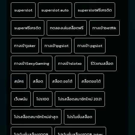
superslot
superslot auto
superslotฟรีเครดิต
superฟรีเครดิต
ทดลองเล่นสล็อตฟรี
ทางเข้าbetflik
ทางเข้าjoker
ทางเข้าpgslot
ทางเข้า pgslot
ทางเข้าSexyGaming
ทางเข้าslotxo
รีวิวเกมสล็อต
สมัคร
สล็อต
สล็อต ออโต้
สล็อตออโต้
เว็บพนัน
โปร100
โปรสล็อตสมาชิกใหม่ 2021
โปรสล็อตสมาชิกใหม่ล่าสุด
โปรโมชั่นสล็อต
โปรโมชั่นสล็อต100%
โปรโมชั่นสล็อต100% joker