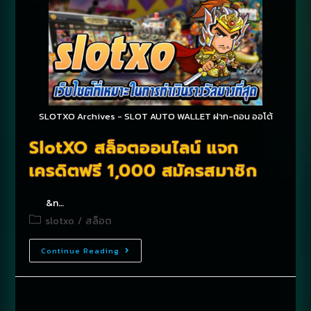
SLOTXO Archives - SLOT AUTO WALLET ฝาก-ถอน ออโต้
SlotXO สล็อตออนไลน์ แจก
เครดิตฟรี 1,000 สมัครสมาชิก
&n…
slotxo
/
สล็อต
Continue Reading