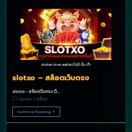
slotxo true wallet ไม่มี ขั้น ต่ํา
slotxo – สล็อตเว็บตรง
slotxo - สล็อตเว็บตรง เว็…
slotxo
/
สล็อต
Continue Reading