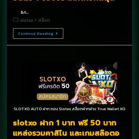
&n…
slotxo
/
สล็อต
Continue Reading
SLOTXO AUTO ฝาก ถอน Slotxo สล็อตฝากผ่าน True Wallet XO
slotxo ฝาก 1 บาท ฟรี 50 บาท
แหล่งรวมคาสิโน และเกมสล๊อตอ