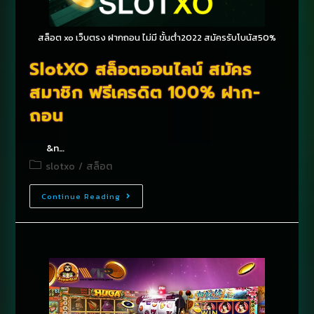
สล็อต xo เว็บตรง ฝากถอน ไม่มี ขั้นต่ํา2022 สมัครรับโบนัส50%
SlotXO สล็อตออนไลน์ สมัคร
สมาชิก ฟรีเครดิต 100% ฝาก-
ถอน
&n…
slotxo
/
สล็อต
Continue Reading