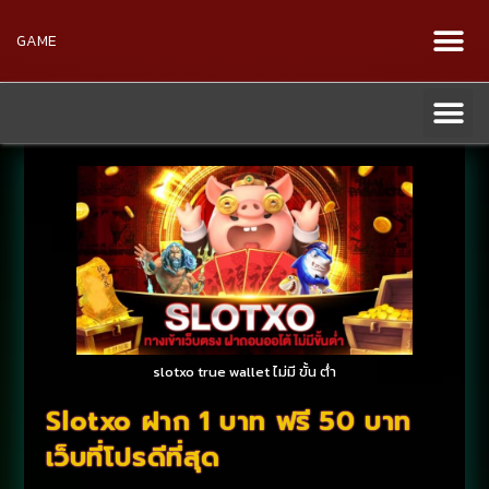
GAME
slotxo true wallet ไม่มี ขั้น ต่ํา
Slotxo ฝาก 1 บาท ฟรี 50 บาท
เว็บที่โปรดีที่สุด