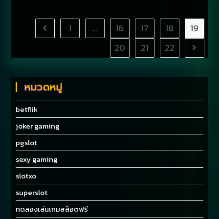
1
…
16
17
18
19
20
21
22
หมวดหมู่
betflik
joker gaming
pgslot
sexy gaming
slotxo
superslot
ทดลองเล่นเกมสล็อตฟรี