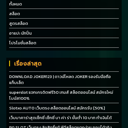
ทั้งหมด
สล็อต
สูตรสล็อต
อาแปะ นักปั่น
โปรโมชั่นสล็อต
เรื่องล่าสุด
DOWNLOAD JOKER123 | ดาวน์โหลด JOKER รองรับมือถือ
แท็บเล็ต
superslot แจกเครดิตฟรี50 เกมส์ สล็อตออนไลน์ สมัครใหม่
โบนัส100%
Slotxo AUTO เว็บตรง สล็อตออนไลน์ สมัครรับ [50%]
เว็บบาคาร่าสุดเซ็กซี่ เซ็กซี่ บา ค่า ร่า ขั้นต่ํา 10 บาท ทำเงินได้
PG SLOT เว็บตรง ลิขสิทธิ์แท้ พีจีสล็อตแตกง่าย ถอนได้จริง