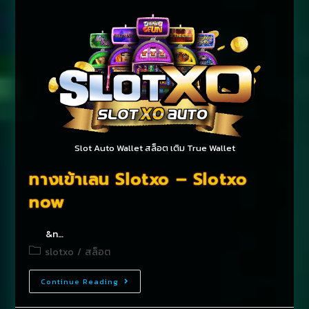
Slot Auto Wallet สล็อต เติม True Wallet
ทางเข้าเลน Slotxo – Slotxo
now
&n…
slotxo
/
สล็อต
Continue Reading