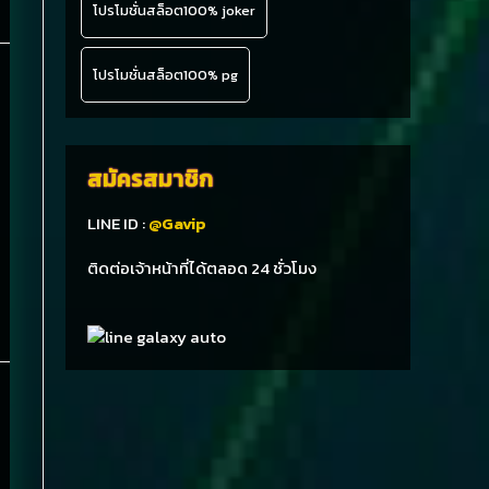
โปรโมชั่นสล็อต100% joker
โปรโมชั่นสล็อต100% pg
สมัครสมาชิก
LINE ID :
@Gavip
ติดต่อเจ้าหน้าที่ได้ตลอด 24 ชั่วโมง