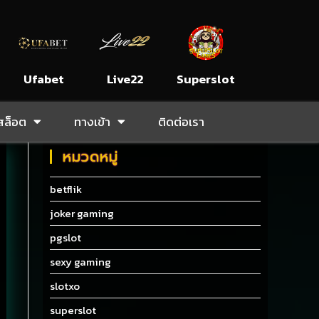
Ufabet
Live22
Superslot
สล็อต
ทางเข้า
ติดต่อเรา
หมวดหมู่
betflik
joker gaming
pgslot
sexy gaming
slotxo
superslot