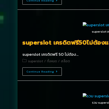
Continue Reading
superslot เค
superslot เครดิตฟรี50ไม่ต้องแช
superslot เครดิตฟรี 50 ไม่ต้อง…
superslot
/
ทั้งหมด
/
สล็อต
Continue Reading
รวม superslo