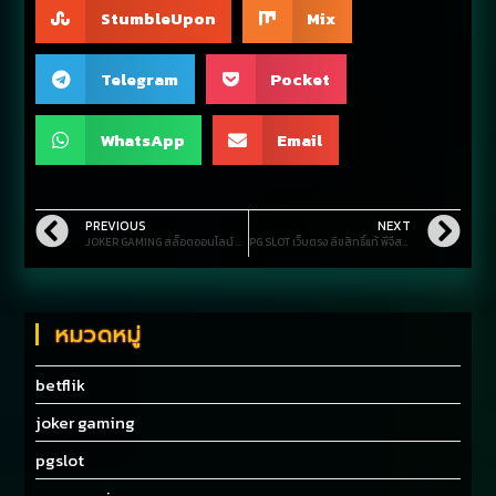
StumbleUpon
Mix
Telegram
Pocket
WhatsApp
Email
PREVIOUS
NEXT
JOKER GAMING สล็อตออนไลน์ JOKER SLOT ค่าย JOKER123
PG SLOT เว็บตรง ลิขสิทธิ์แท้ พีจีสล็อตแตกง่าย ถอนได้จริง
หมวดหมู่
betflik
joker gaming
pgslot