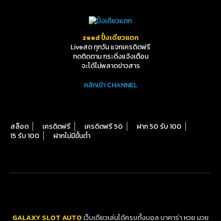
zeed ปั้งเดียวแตก
Liveสด ทุกวัน แจกเครดิตฟรี
กดติดตาม กระดิ่งแจ้งเตือน
จะได้ไม่พลาดข่าวสาร
คลิกเข้า CHANNEL
สล็อต
เครดิตฟรี
เครดิตฟรี 50
ฝาก 50 รับ 100
15 รับ 100
ฝากไม่มีขั้นต่ำ
GALAXY SLOT AUTO
เว็บเดียวเล่นได้ครบทั้งบอล บาคาร่า หวย มวย