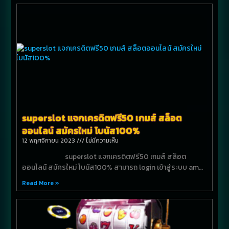
superslot แจกเครดิตฟรี50 เกมส์ สล็อต
ออนไลน์ สมัครใหม่ โบนัส100%
12 พฤศจิกายน 2023
ไม่มีความเห็น
superslot แจกเครดิตฟรี50 เกมส์ สล็อต
ออนไลน์ สมัครใหม่ โบนัส100% สามารถ login เข้าสู่ระบบ amb
Superslot
Read More »