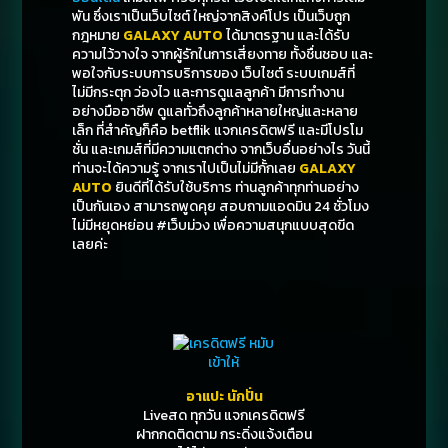
พัน ซึ่งเราเป็นเว็บไซต์ ใหญ่จากสิงค์โปร เป็นเว็บถูก
กฎหมาย
GALAXY AUTO
ได้มาตรฐาน และได้รับ
ความไว้วางใจ จากผู้รักในการเสี่ยงทาย ทั้งชื่นชอบ และ
พอใจกับระบบการบริการของ เว็บไซต์ ระบบเกมส์ที่
ไม่มีกระตุก ว่องไว และการดูแลลูกค้า มีการทำงาน
อย่างมืออาชีพ ดูแลทั่วถึงลูกค้าหลายใหญ่และหลาย
เล็ก ที่สำคัญก็คือ betflik แจกเครดิตฟรี และมีโปรโม
ชั่น และเกมส์ที่มีความแตกต่าง จากเว็บอื่นอย่างไร วันนี้
ท่านจะได้ความรู้ จากเราไปเป็นไม่มีกั้กเลย
GALAXY
AUTO
ยินดีที่ได้รับใช้บริการ ท่านลูกค้าทุกท่านอย่าง
เป็นกันเอง สามารถพูดคุย สอบถามแอดมิน 24 ชั่วโมง
ไม่มีหยุดหย่อน #เว็บม่วง เพื่อความสนุกแบบสุดขีด
เลยค่ะ
อาแปะ นักปั่น
Liveสด ทุกวัน แจกเครดิตฟรี
ฝากกดติดตาม กระดิ่งแจ้งเตือน