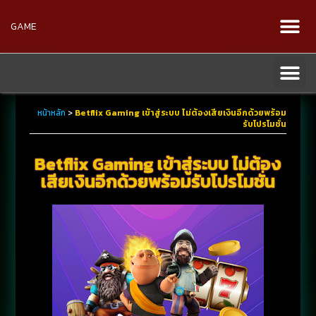
GAME
หน้าหลัก
>
Betflix Gaming เข้าสู่ระบบ ไม่ต้องเสียเงินอีกด้วยพร้อม
รับโปรโมชั่น
Betflix Gaming เข้าสู่ระบบ ไม่ต้อง
เสียเงินอีกด้วยพร้อมรับโปรโมชั่น