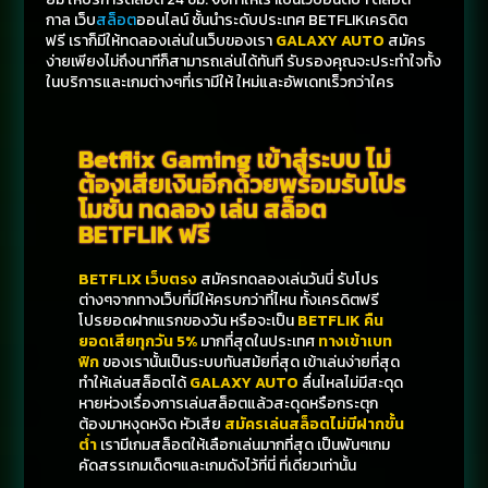
กาล เว็บ
สล็อต
ออนไลน์ ชั้นนำระดับประเทศ BETFLIKเครดิต
ฟรี เราก็มีให้ทดลองเล่นในเว็บของเรา
GALAXY AUTO
สมัคร
ง่ายเพียงไม่ถึงนาทีก็สามารถเล่นได้ทันที รับรองคุณจะประทำใจทั้ง
ในบริการและเกมต่างๆที่เรามีให้ ใหม่และอัพเดทเร็วกว่าใคร
Betflix Gaming เข้าสู่ระบบ ไม่
ต้องเสียเงินอีกด้วยพร้อมรับโปร
โมชั่น ทดลอง เล่น สล็อต
BETFLIK ฟรี
BETFLIX เว็บตรง
สมัครทดลองเล่นวันนี่ รับโปร
ต่างๆจากทางเว็บที่มีให้ครบกว่าที่ไหน ทั้งเครดิตฟรี
โปรยอดฝากแรกของวัน หรือจะเป็น
BETFLIK คืน
ยอดเสียทุกวัน 5%
มากที่สุดในประเทศ
ทางเข้าเบท
ฟิก
ของเรานั้นเป็นระบบทันสม้ยที่สุด เข้าเล่นง่ายที่สุด
ทำให้เล่นสล็อตได้
GALAXY AUTO
ลื่นไหลไม่มีสะดุด
หายห่วงเรื่องการเล่นสล็อตแล้วสะดุดหรือกระตุก
ต้องมาหงุดหงิด หัวเสีย
สมัครเล่นสล็อตไม่มีฝากขั้น
ต่ำ
เรามีเกมสล็อตให้เลือกเล่นมากที่สุด เป็นพันๆเกม
คัดสรรเกมเด็ดๆและเกมดังไว้ที่นี่ ที่เดียวเท่านั้น