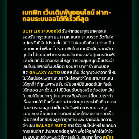
เบทฟิก เว็บเดิมพันออนไลน์ ฝาก-
ถอนระบบออโต้ที่เร็วที่สุด
BETFLIX ระบบออโต้
รับฝากถอนทุกธนาคารและ
รองรับ ทรูวอเลท BETFLIK auto ระบบรวดเร็วทันใจ
สมัครวันนี่รับโปรโมชั่น BETFLIKบนมือถือ ไม่ว่าจะเป็น
ระบบแนะนำเพื่อน โปรสมาชิกใหม่ เบทฟิกคืนยอดเสีย
ทุกวัน โปรยอดฝากแรกของวัน เกมวงล้อลุ้นเครดิตฟรี
และอื่นๆที่มีจัดกิจกรรมให้ลูกค้าร่วมลุ้นสนุกเป็นประจำ
เกมในเบทฟิกมีทั้ง สล็อต ยิงปลา บาคาร่า แทงบอล
สด
GALAXY AUTO
บอลสเต็ป ซึ่งคุณจะหาจากที่ไหน
ไม่ได้แน่นอนเพราะเกมเราใหม่สดกว่าใคร สามารถเล่น
ได้ทุกที่ ได้ทุกแพทฟอร์ม เพียงแค่มีอินเตอร์เน็ท ก็เล่น
ได้ตลอด 24 ชั่วโมง ไม่มีปิดปรับปรุงหรือต้องโยกเงิน
ในเกมให้ยุ่งยาก รูปแบบการเดิมพันจะเปลี่ยนไปเราทำ
เรื่องยากให้เป็นเรื่องง่ายสำหรับคุณ เราคำนึงถึง ความ
ต้องการของลูกค้าเป็นหลัก จึงพัฒนาระบบและรูป
แบบเกมสล็อตและการเดิมพันอื่นๆให้เล่นง่าย รวดเร็ว
เพื่อตอบโจทย์ของลูกค้าทุกท่าน และเรายังมีบทความ
ดีๆ เช่น
GALAXY AUTO
การรีวิวเกมใหม่ๆหรือเทคนิค
การเล่นดีๆ ที่นำมาบอกต่อลูกค้า เพื่อให้ลูกค้าได้เข้าใจ
รูปแบบเกมต่างๆและวิธีการเล่นในเกมมากที่สุด
สมัคร