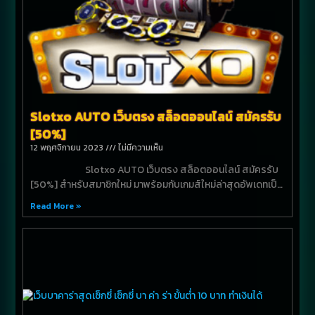
Slotxo AUTO เว็บตรง สล็อตออนไลน์ สมัครรับ
[50%]
12 พฤศจิกายน 2023
ไม่มีความเห็น
Slotxo AUTO เว็บตรง สล็อตออนไลน์ สมัครรับ
[50%] สำหรับสมาชิกใหม่ มาพร้อมกับเกมส์ใหม่ล่าสุดอัพเดทเป็น
ประจำ รูป
Read More »