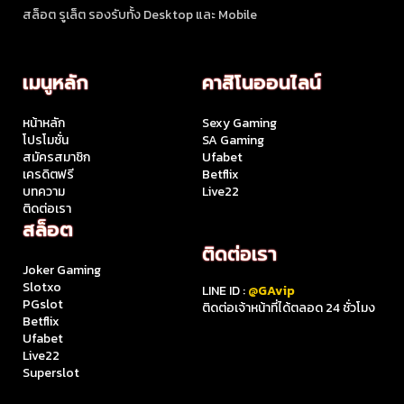
สล็อต รูเล็ต รองรับทั้ง Desktop และ Mobile
เมนูหลัก
คาสิโนออนไลน์
หน้าหลัก
Sexy Gaming
โปรโมชั่น
SA Gaming
สมัครสมาชิก
Ufabet
เครดิตฟรี
Betflix
บทความ
Live22
ติดต่อเรา
สล็อต
ติดต่อเรา
Joker Gaming
Slotxo
LINE ID :
@GAvip
PGslot
ติดต่อเจ้าหน้าที่ได้ตลอด 24 ชั่วโมง
Betflix
Ufabet
Live22
Superslot