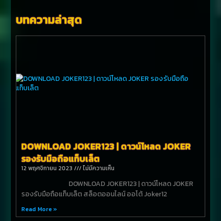
บทความล่าสุด
DOWNLOAD JOKER123 | ดาวน์โหลด JOKER
รองรับมือถือแท็บเล็ต
12 พฤศจิกายน 2023
ไม่มีความเห็น
DOWNLOAD JOKER123 | ดาวน์โหลด JOKER
รองรับมือถือแท็บเล็ต สล็อตออนไลน์ ออโต้ Joker12
Read More »