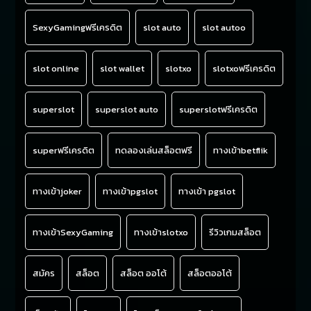
SexyGamingฟรีเครดิต
slot auto
slot autoo
slot online
slot wallet
slotxo
slotxoฟรีเครดิต
superslot
superslot auto
superslotฟรีเครดิต
superฟรีเครดิต
ทดลองเล่นสล็อตฟรี
ทางเข้าbetflik
ทางเข้าjoker
ทางเข้าpgslot
ทางเข้า pgslot
ทางเข้าSexyGaming
ทางเข้าslotxo
รีวิวเกมสล็อต
สมัคร
สล็อต
สล็อต ออโต้
สล็อตออโต้