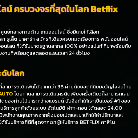
น์ ครบวงจรที่สุดในโลก Betflix
ป็นศูนย์กลางทางด้าน เกมออนไลน์ ซึ่งมีเกมให้เลือก
ปลา รูเล็ต บาคาร่า สมัครที่เดียวครบหมดเรื่องการ พนันออนไลน์
็อตออนไลน์ ที่ได้รับมาตรฐานสากล 100% อย่างแน่แท้ ที่มาพร้อมกับ
ีมงานที่พร้อมดูแลตลอดระยะเวลา 24 ชั่วโมง
ะดับโลก
่ที่สามารถเดิมพันได้มากกว่า 38 ค่ายดังยอดที่นิยมขวัญใจคนไทย
AUTO
โดยท่านสามารถเติมเครดิตเพียงครั้งเดียวก็สามารถเล่น
ิตของท่านไปมาระหว่างแบรนด์ นั่นจึงทำให้เราเป็นเบอร์ #1 ของ
บริการลูกค้าด้วยระบบ อัตโนมัติ ฝาก-ถอน ได้ตลอด 24.00
ังมีพนักงานคุณภาพจากฝั่งปอยเปตและมาเก๊าให้คำปรึกษาและ
ด้รับบริการที่ดีที่สุดจากเราผู้ให้บริการ BETFLIX คาสิโน