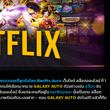
จรที่สุดในโลก Betflix Auto
เว็บไซต์ สล็อตออนไลน์ ที่ 1
มีเกมให้เลือกมากมาย
GALAXY AUTO
ตัวอย่างเช่น
สล็อต
ยิง
นออนไลน์ ซึ่งแต่ละเกมที่อยู่ใน
betflixjoker
นั้นเป็นเกม สล็อต
ที่มาพร้อมกับระบบฝาก – ถอน
GALAXY AUTO
อัตโนมัติ แล้วก็ทีม