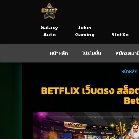
Galaxy
Joker
Auto
Gaming
SlotXo
หน้าหลัก
โปรโมชั่น
สมัครสมาช
หน้าหลัก
BETFLIX เว็บตรง สล็อ
Bet