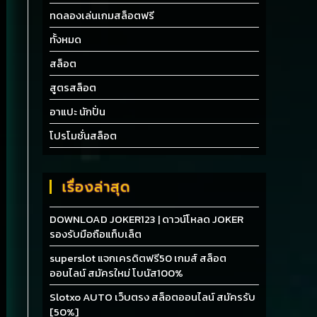
ทดลองเล่นเกมสล็อตฟรี
ทั้งหมด
สล็อต
สูตรสล็อต
อาแปะ นักปั่น
โปรโมชั่นสล็อต
เรื่องล่าสุด
DOWNLOAD JOKER123 | ดาวน์โหลด JOKER
รองรับมือถือแท็บเล็ต
superslot แจกเครดิตฟรี50 เกมส์ สล็อต
ออนไลน์ สมัครใหม่ โบนัส100%
Slotxo AUTO เว็บตรง สล็อตออนไลน์ สมัครรับ
[50%]