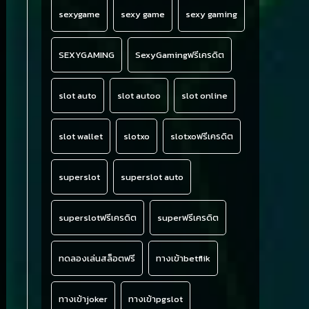
sexygame
sexy game
sexy gaming
SEXYGAMING
SexyGamingฟรีเครดิต
slot auto
slot autoo
slot online
slot wallet
slotxo
slotxoฟรีเครดิต
superslot
superslot auto
superslotฟรีเครดิต
superฟรีเครดิต
ทดลองเล่นสล็อตฟรี
ทางเข้าbetflik
ทางเข้าjoker
ทางเข้าpgslot