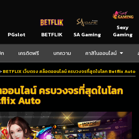
Sexy
PGslot
BETFLIK
SA Gaming
Gaming
ิก
เครดิตฟรี
บทความ
คาสิโนออนไลน์
>
BETFLIX เว็บตรง สล็อตออนไลน์ ครบวงจรที่สุดในโลก Betflix Auto
ตออนไลน์ ครบวงจรที่สุดในโลก
flix Auto