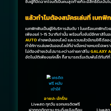
ซึ่งผู้ที่ปิดฉากโจมตีเป็นคนสุดท้ายก็จะมีสิทธิ์รับเง
แล้วทำไมต้องสมัครเล่นที่ เบทฟิก
เบทฟิกฟันเป็นผู้ให้บริการอันดับ 1 ในเครือเบทฟิกด้วย
เพียงแค่ 1-15 วินาทีเท่านั้น พร้อมทั้งยังมีอีกคาสิโ
AUTO
ค่ายพนันออนไลน์ และรวมแล้วมีเกมให้ได้ลองเ
ทำให้การเล่นพนันออนไลน์ที่น่าเบื่อหน่ายหมดไปเพ
ไม่ต้องย้ายเงินไปมาระหว่างค่ายคาสิโน
GALAXY 
อัตโนมัติเพียงแค่คลิ๊ก ก็สามารถเริ่มเดิมพันได้ทันทีที
อาแปะ นักปั่น
Liveสด ทุกวัน แจกเครดิตฟรี
ฝากกดติดตาม กระดิ่งแจ้งเตือน
Liveสด 