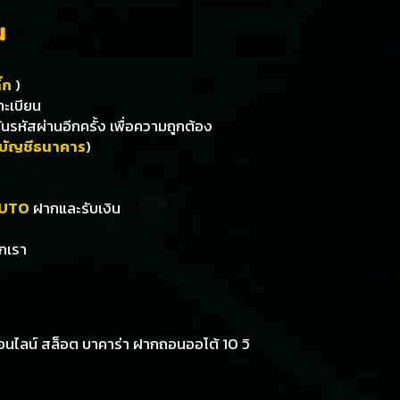
​
๊ก
)
ะเบียน
ันรหัสผ่านอีกครั้ง เพื่อความถูกต้อง
บบัญชีธนาคาร
)
AUTO
ฝากและรับเงิน
ากเรา