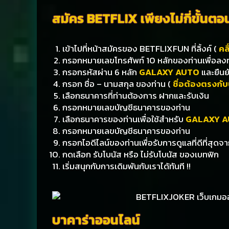
สมัคร BETFLIX เพียงไม่กี่ขั้นตอน
เข้าไปที่หน้าสมัครของ BETFLIXFUN ที่ลิ้งค์ (
คลิ
กรอกหมายเลขโทรศัพท์ 10 หลักของท่านเพื่อลงท
กรอกรหัสผ่าน 6 หลัก
GALAXY AUTO
และยืนย
กรอก ชื่อ – นามสกุล ของท่าน (
ชื่อต้องตรงกั
เลือกธนาคารที่ท่านต้องการ ฝากและรับเงิน
กรอกหมายเลขบัญชีธนาคารของท่าน
เลือกธนาคารของท่านเพื่อใช้สำหรับ
GALAXY 
กรอกหมายเลขบัญชีธนาคารของท่าน
กรอกไอดีไลน์ของท่านเพื่อรับการดูแลที่ดีที่สุดจ
กดเลือก รับโบนัส หรือ ไม่รับโบนัส ของเบทฟิก
เริ่มสนุกกับการเดิมพันกับเราได้ทันที !!
บาคาร่าออนไลน์