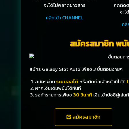
จะได้ไม่พลาดข่าวสาร
กดติดตา
จะได
คลิกเข้า CHANNEL
คลิ
สมัครสมาชิก พนั
สมัคร Galaxy Slot Auto เพียง 3 ขั่นตอนง่ายๆ
สมัครผ่าน
ระบบออโต้
หรือติดต่อเจ้าหน้าที่ได้ที่
ฝากเงินเดิมพนันได้ทันที
รอทำรายการเพียง
30 วินาที
เงินเข้าบัชชีผู้เล่นท
สมัครสมาชิก