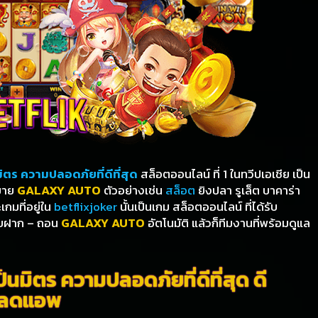
ความปลอดภัยที่ดีที่สุด
สล็อตออนไลน์ ที่ 1 ในทวีปเอเชีย เป็น
กมาย
GALAXY AUTO
ตัวอย่างเช่น
สล็อต
ยิงปลา รูเล็ต บาคาร่า
กมที่อยู่ใน
betflixjoker
นั้นเป็นเกม สล็อตออนไลน์ ที่ได้รับ
บบฝาก – ถอน
GALAXY AUTO
อัตโนมัติ แล้วก็ทีมงานที่พร้อมดูแล
ป็นมิตร ความปลอดภัยที่ดีที่สุด ดี
โหลดแอพ