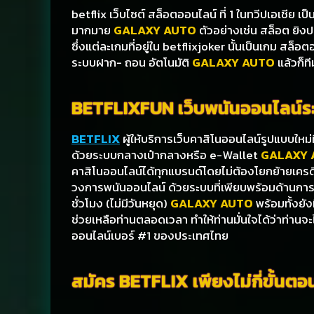
betflix เว็บไซต์ สล็อตออนไลน์ ที่ 1 ในทวีปเอเชีย เ
มากมาย
GALAXY AUTO
ตัวอย่างเช่น สล็อต ยิง
ซึ่งแต่ละเกมที่อยู่ใน betflixjoker นั้นเป็นเกม สล
ระบบฝาก- ถอน อัตโนมัติ
GALAXY AUTO
แล้วก็ท
BETFLIXFUN เว็บพนันออนไลน์ร
BETFLIX
ผู้ให้บริการเว็บคาสิโนออนไลน์รูปแบบใหม
ด้วยระบบกลางเป๋ากลางหรือ e-Wallet
GALAXY 
คาสิโนออนไลน์ได้ทุกแบรนด์โดยไม่ต้องโยกย้ายเครด
วงการพนันออนไลน์ ด้วยระบบที่เพียบพร้อมด้านการ
ชั่วโมง (ไม่มีวันหยุด)
GALAXY AUTO
พร้อมทั้งย
ช่วยเหลือท่านตลอดเวลา ทำให้ท่านมั่นใจได้ว่าท่านจะไ
ออนไลน์เบอร์ #1 ของประเทศไทย
สมัคร BETFLIX เพียงไม่กี่ขั้นตอน