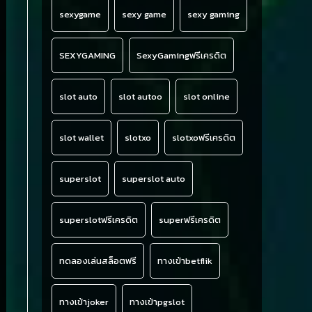
sexygame
sexy game
sexy gaming
SEXYGAMING
SexyGamingฟรีเครดิต
slot auto
slot autoo
slot online
slot wallet
slotxo
slotxoฟรีเครดิต
superslot
superslot auto
superslotฟรีเครดิต
superฟรีเครดิต
ทดลองเล่นสล็อตฟรี
ทางเข้าbetflik
ทางเข้าjoker
ทางเข้าpgslot