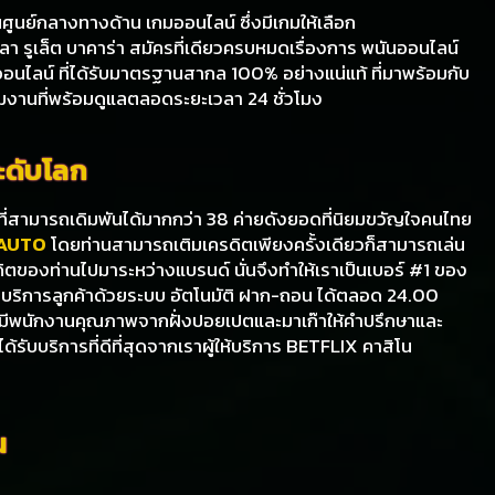
ป็นศูนย์กลางทางด้าน เกมออนไลน์ ซึ่งมีเกมให้เลือก
ปลา รูเล็ต บาคาร่า สมัครที่เดียวครบหมดเรื่องการ พนันออนไลน์
็อตออนไลน์ ที่ได้รับมาตรฐานสากล 100% อย่างแน่แท้ ที่มาพร้อมกับ
ีมงานที่พร้อมดูแลตลอดระยะเวลา 24 ชั่วโมง
ะดับโลก
่ที่สามารถเดิมพันได้มากกว่า 38 ค่ายดังยอดที่นิยมขวัญใจคนไทย
AUTO
โดยท่านสามารถเติมเครดิตเพียงครั้งเดียวก็สามารถเล่น
ิตของท่านไปมาระหว่างแบรนด์ นั่นจึงทำให้เราเป็นเบอร์ #1 ของ
บริการลูกค้าด้วยระบบ อัตโนมัติ ฝาก-ถอน ได้ตลอด 24.00
ังมีพนักงานคุณภาพจากฝั่งปอยเปตและมาเก๊าให้คำปรึกษาและ
ด้รับบริการที่ดีที่สุดจากเราผู้ให้บริการ BETFLIX คาสิโน
​