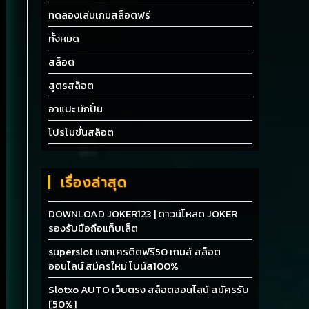
ทดลองเล่นเกมสล็อตฟรี
ทั้งหมด
สล็อต
สูตรสล็อต
อาแปะ นักปั่น
โปรโมชั่นสล็อต
เรื่องล่าสุด
DOWNLOAD JOKER123 | ดาวน์โหลด JOKER
รองรับมือถือแท็บเล็ต
superslot แจกเครดิตฟรี50 เกมส์ สล็อต
ออนไลน์ สมัครใหม่ โบนัส100%
Slotxo AUTO เว็บตรง สล็อตออนไลน์ สมัครรับ
[50%]