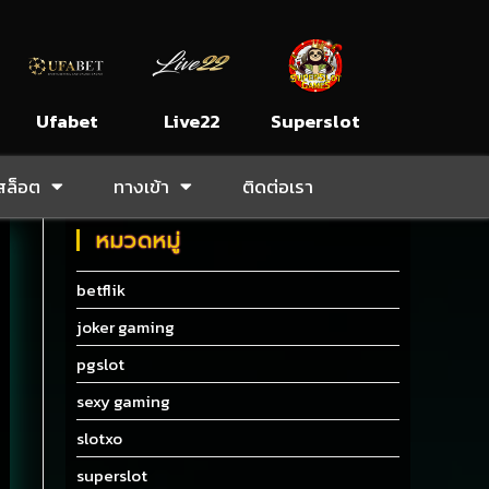
Ufabet
Live22
Superslot
สล็อต
ทางเข้า
ติดต่อเรา
หมวดหมู่
betflik
joker gaming
pgslot
sexy gaming
slotxo
superslot