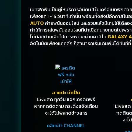
เบทฟิกฟันเป็นผู้ให้บริการอันดับ 1 ในเครือเบทฟิกด้วย
เพียงแค่ 1-15 วินาทีเท่านั้น พร้อมทั้งยังมีอีกคาสิโ
AUTO
ค่ายพนันออนไลน์ และรวมแล้วมีเกมให้ได้ลองเ
ทำให้การเล่นพนันออนไลน์ที่น่าเบื่อหน่ายหมดไปเพ
ไม่ต้องย้ายเงินไปมาระหว่างค่ายคาสิโน
GALAXY 
อัตโนมัติเพียงแค่คลิ๊ก ก็สามารถเริ่มเดิมพันได้ทันทีที
อาแปะ นักปั่น
Liveสด ทุกวัน แจกเครดิตฟรี
ฝากกดติดตาม กระดิ่งแจ้งเตือน
Liveสด 
จะได้ไม่พลาดข่าวสาร
กดติดตา
จะได
คลิกเข้า CHANNEL