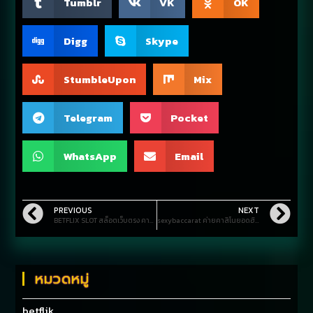
Tumblr
VK
OK
Digg
Skype
StumbleUpon
Mix
Telegram
Pocket
WhatsApp
Email
PREVIOUS
NEXT
BETFLIX SLOT สล็อตเว็บตรง คาสิโน บาคาร่า เบทฟิก BETFLIK
sexybaccarat ค่ายคาสิโนยอดฮิต เดิมพันขั้นต่ำ 10 บาท ฝากถอน auto
หมวดหมู่
betflik