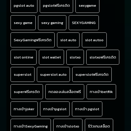
pgslot auto
pgslotฟรีเครดิต
sexygame
sexy game
sexy gaming
SEXYGAMING
SexyGamingฟรีเครดิต
slot auto
slot autoo
slot online
slot wallet
slotxo
slotxoฟรีเครดิต
superslot
superslot auto
superslotฟรีเครดิต
superฟรีเครดิต
ทดลองเล่นสล็อตฟรี
ทางเข้าbetflik
ทางเข้าjoker
ทางเข้าpgslot
ทางเข้า pgslot
ทางเข้าSexyGaming
ทางเข้าslotxo
รีวิวเกมสล็อต