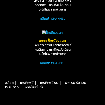
Liveสด ทุกวัน แจกเครดิตฟรี
กดติดตาม กระดิ่งแจ้งเตือน
จะได้ไม่พลาดข่าวสาร
คลิกเข้า CHANNEL
zeed ปั้งเดียวแตก
Liveสด ทุกวัน แจกเครดิตฟรี
กดติดตาม กระดิ่งแจ้งเตือน
จะได้ไม่พลาดข่าวสาร
คลิกเข้า CHANNEL
สล็อต
เครดิตฟรี
เครดิตฟรี 50
ฝาก 50 รับ 100
15 รับ 100
ฝากไม่มีขั้นต่ำ