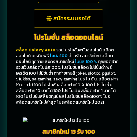
สมัครระบบออโต้
โปรโมชั่น สล็อตออนไลน์
สล็อต Galaxy Auto
รวมโปรโมชั่นพนันออนไลน์ สล็อต
ออนไลน์ เครดิตฟรี
โบนัส100
สำหรับ สมาชิกใหม่ สล็อต
ออนไลน์ ทุกค่าย สมัครสมาชิกใหม่
โบนัส 100 %
ทุกยอดฝาก
รวมเว็บสล็อตโบนัส100% โปรโมชั่นสล็อต ไม่มีขั้นต่ำ ฟรี
เครดิต 100 ไม่มีขั้นต่ำ ทุกค่ายเกมส์ joker, slotxo, pgslot,
918kiss, sa gaming, sexy gaming โปร โม ชั่ น. สล็อต ฝาก
19 บาท ได้ 100 โปรโมชั่นสล็อตฝาก10รับ100 โปร โม ชั่ น
สล็อต ฝาก 10 บาทได้ 100 โปร โม ชั่ น สล็อต ฝาก 1 บาท ได้
100 โปรโมชั่นสล็อตทุนน้อย โปรโมชั่นสล็อต100% โปร
สล็อตสมาชิกใหม่ล่าสุด โปรสล็อตสมาชิกใหม่ 2021
สมาชิกใหม่ 13 รับ 100