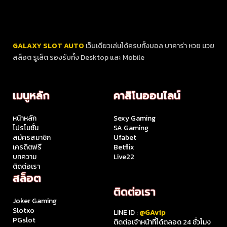
GALAXY SLOT AUTO
เว็บเดียวเล่นได้ครบทั้งบอล บาคาร่า หวย มวย
สล็อต รูเล็ต รองรับทั้ง Desktop และ Mobile
เมนูหลัก
คาสิโนออนไลน์
หน้าหลัก
Sexy Gaming
โปรโมชั่น
SA Gaming
สมัครสมาชิก
Ufabet
เครดิตฟรี
Betflix
บทความ
Live22
ติดต่อเรา
สล็อต
ติดต่อเรา
Joker Gaming
Slotxo
LINE ID :
@GAvip
PGslot
ติดต่อเจ้าหน้าที่ได้ตลอด 24 ชั่วโมง