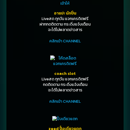
อาแปะ นักปั่น
Liveสด ทุกวัน แจกเครดิตฟรี
ฝากกดติดตาม กระดิ่งแจ้งเตือน
จะได้ไม่พลาดข่าวสาร
คลิกเข้า CHANNEL
coach slot
Liveสด ทุกวัน แจกเครดิตฟรี
กดติดตาม กระดิ่งแจ้งเตือน
จะได้ไม่พลาดข่าวสาร
คลิกเข้า CHANNEL
zeed ปั้งเดียวแตก