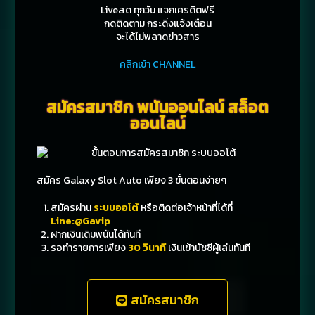
Liveสด ทุกวัน แจกเครดิตฟรี
กดติดตาม กระดิ่งแจ้งเตือน
จะได้ไม่พลาดข่าวสาร
คลิกเข้า CHANNEL
สมัครสมาชิก พนันออนไลน์ สล็อต
ออนไลน์
สมัคร Galaxy Slot Auto เพียง 3 ขั่นตอนง่ายๆ
สมัครผ่าน
ระบบออโต้
หรือติดต่อเจ้าหน้าที่ได้ที่
Line:@Gavip
ฝากเงินเดิมพนันได้ทันที
รอทำรายการเพียง
30 วินาที
เงินเข้าบัชชีผู้เล่นทันที
สมัครสมาชิก