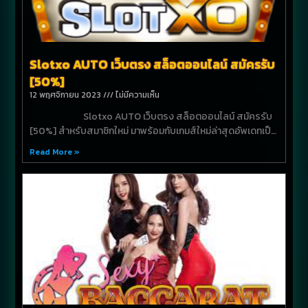
Slotxo AUTO เว็บตรง สล็อตออนไลน์ สมัครรับ
[50%]
12 พฤศจิกายน 2023
ไม่มีความเห็น
Slotxo AUTO เว็บตรง สล็อตออนไลน์ สมัครรับ
[50%] สำหรับสมาชิกใหม่ มาพร้อมกับเกมส์ใหม่ล่าสุดอัพเดทเป็น
ประจำ รูป
Read More »