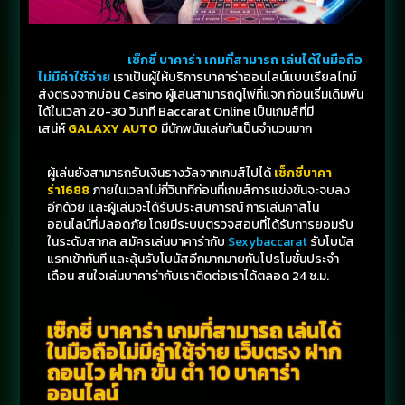
เซ๊กซี่ บาคาร่า เกมที่สามารถ เล่นได้ในมือถือ
ไม่มีค่าใช้จ่าย
เราเป็นผู้ให้บริการบาคาร่าออนไลน์แบบเรียลไทม์
ส่งตรงจากบ่อน Casino ผู้เล่นสามารถดูไพ่ที่แจก ก่อนเริ่มเดิมพัน
ได้ในเวลา 20-30 วินาที Baccarat Online เป็นเกมส์ที่มี
เสน่ห์
GALAXY AUTO
มีนักพนันเล่นกันเป็นจำนวนมาก
ผู้เล่นยังสามารถรับเงินรางวัลจากเกมส์ไปได้
เช็กชี่บาคา
ร่า1688
ภายในเวลาไม่กี่วินาทีก่อนที่เกมส์การแข่งขันจะจบลง
อีกด้วย และผู้เล่นจะได้รับประสบการณ์ การเล่นคาสิโน
ออนไลน์ที่ปลอดภัย โดยมีระบบตรวจสอบที่ได้รับการยอมรับ
ในระดับสากล สมัครเล่นบาคาร่ากับ
Sexybaccarat
รับโบนัส
แรกเข้าทันที และลุ้นรับโบนัสอีกมากมายกับโปรโมชั่นประจำ
เดือน สนใจเล่นบาคาร่ากับเราติดต่อเราได้ตลอด 24 ช.ม.
เซ๊กซี่ บาคาร่า เกมที่สามารถ เล่นได้
ในมือถือไม่มีค่าใช้จ่าย เว็บตรง ฝาก
ถอนไว ฝาก ขั้น ต่ํา 10 บาคาร่า
ออนไลน์