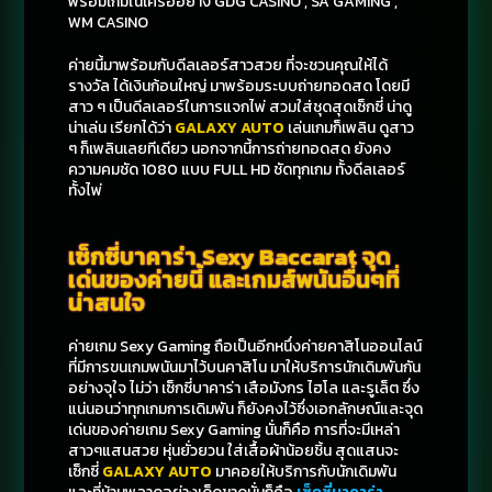
พร้อมเกมในเครืออย่าง GDG CASINO , SA GAMING ,
WM CASINO
ค่ายนี้มาพร้อมกับดีลเลอร์สาวสวย ที่จะชวนคุณให้ได้
รางวัล ได้เงินก้อนใหญ่ มาพร้อมระบบถ่ายทอดสด โดยมี
สาว ๆ เป็นดีลเลอร์ในการแจกไพ่ สวมใส่ชุดสุดเซ็กซี่ น่าดู
น่าเล่น เรียกได้ว่า
GALAXY AUTO
เล่นเกมก็เพลิน ดูสาว
ๆ ก็เพลินเลยทีเดียว นอกจากนี้การถ่ายทอดสด ยังคง
ความคมชัด 1080 แบบ FULL HD ชัดทุกเกม ทั้งดีลเลอร์
ทั้งไพ่
เซ็กซี่บาคาร่า Sexy Baccarat จุด
เด่นของค่ายนี้ และเกมส์พนันอื่นๆที่
น่าสนใจ
ค่ายเกม Sexy Gaming ถือเป็นอีกหนึ่งค่ายคาสิโนออนไลน์
ที่มีการขนเกมพนันมาไว้บนคาสิโน มาให้บริการนักเดิมพันกัน
อย่างจุใจ ไม่ว่า เซ็กซี่บาคาร่า เสือมังกร ไฮโล และรูเล็ต ซึ่ง
แน่นอนว่าทุกเกมการเดิมพัน ก็ยังคงไว้ซึ่งเอกลักษณ์และจุด
เด่นของค่ายเกม Sexy Gaming นั่นก็คือ การที่จะมีเหล่า
สาวๆแสนสวย หุ่นยั่วยวน ใส่เสื้อผ้าน้อยชิ้น สุดแสนจะ
เซ็กซี่
GALAXY AUTO
มาคอยให้บริการกับนักเดิมพัน