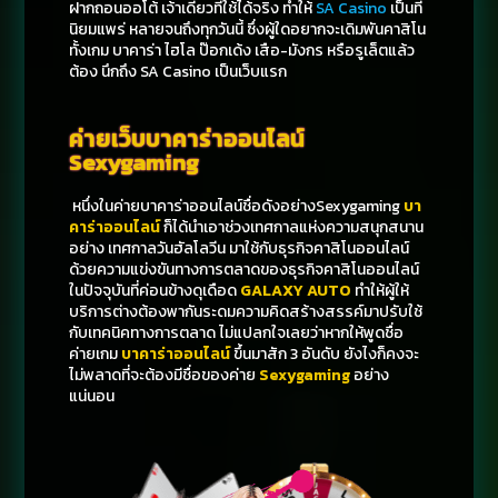
ฝากถอนออโต้ เจ้าเดียวที่ใช้ได้จริง ทำให้
SA Casino
เป็นที่
นิยมแพร่ หลายจนถึงทุกวันนี้ ซึ่งผู้ใดอยากจะเดิมพันคาสิโน
ทั้งเกม บาคาร่า ไฮโล ป๊อกเด้ง เสือ-มังกร หรือรูเล็ตแล้ว
ต้อง นึกถึง SA Casino เป็นเว็บแรก
ค่ายเว็บบาคาร่าออนไลน์
Sexygaming
หนึ่งในค่ายบาคาร่าออนไลน์ชื่อดังอย่างSexygaming
บา
คาร่าออนไลน์
ก็ได้นำเอาช่วงเทศกาลแห่งความสนุกสนาน
อย่าง เทศกาลวันฮัลโลวีน มาใช้กับธุรกิจคาสิโนออนไลน์
ด้วยความแข่งขันทางการตลาดของธุรกิจคาสิโนออนไลน์
ในปัจจุบันที่ค่อนข้างดุเดือด
GALAXY AUTO
ทำให้ผู้ให้
บริการต่างต้องพากันระดมความคิดสร้างสรรค์มาปรับใช้
กับเทคนิคทางการตลาด ไม่แปลกใจเลยว่าหากให้พูดชื่อ
ค่ายเกม
บาคาร่าออนไลน์
ขึ้นมาสัก 3 อันดับ ยังไงก็คงจะ
ไม่พลาดที่จะต้องมีชื่อของค่าย
Sexygaming
อย่าง
แน่นอน