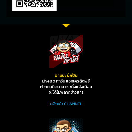
อาแปะ นักปั่น
Liveสด ทุกวัน แจกเครดิตฟรี
ฝากกดติดตาม กระดิ่งแจ้งเตือน
จะได้ไม่พลาดข่าวสาร
คลิกเข้า CHANNEL