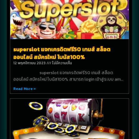
superslot แจกเครดิตฟรี50 เกมส์ สล็อต
ออนไลน์ สมัครใหม่ โบนัส100%
12 พฤศจิกายน 2023
ไม่มีความเห็น
superslot แจกเครดิตฟรี50 เกมส์ สล็อต
ออนไลน์ สมัครใหม่ โบนัส100% สามารถ login เข้าสู่ระบบ amb
Superslot
Read More »