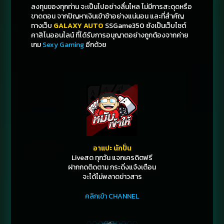
ลงทุนของทุกท่าน จะเป็นไปอย่างลื่นไหล ไม่มีการสะดุดหรือ
ขาดตอน จากปัญหาเงินเข้าช้าอย่างแน่นอน และที่สำคัญ
ทางเว็บ
GALAXY AUTO
SSGame350 ยังเป็นเว็บไซต์
คาสิโนออนไลน์ ที่ได้รับการอนุญาตอย่างถูกต้องจากค่าย
เกม
Sexy Gaming
อีกด้วย
อาแปะ นักปั่น
Liveสด ทุกวัน แจกเครดิตฟรี
ฝากกดติดตาม กระดิ่งแจ้งเตือน
จะได้ไม่พลาดข่าวสาร
คลิกเข้า CHANNEL