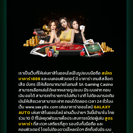
เราเป็นเว็บที่ให้เล่นคาสิโนออนไลน์ในรูปแบบมือถือ
สมัคร
บาคาร่า888
และบนคอมพิวเตอร์ มี บาคาร่า เกมส์สล็อต
เสือ มังกร มีให้เลือกมากมายในเกมส์ SA Gaming Casino
สามารถเลือกเล่นได้หลากหลายรูปแบบ มีระบบฝาก ถอน
เงิน ออโต้ สามารถทำรายการไม่เกิน 1 นาที ไม่ต้องมารอเติม
เงินให้เสียเวลาสามารถ ฝาก ถอนได้ตลอด เวลา 24 ชั่วโมง
เว็บ www.sexy8x.com เล่นบาคาร่าออนไลน์
GALAXY
AUTO
เล่นคาสิโนออนไลน์ ผ่านเว็บง่ายๆ วันนี้เข้ามาใน ไทย
ร่วม 10 ปี ที่ไม่หยุดพัฒนาเพื่อประสบการณ์ต่อผู้เล่น
สูตร
บาคาร่า
ที่สะดวก เสถียรที่สุด รองรับทั้งมือถือ และ
คอมพิวเตอร์ โดยไม่ต้องดาวน์โหลดใดๆ อีกทั้งยังมีระบบ