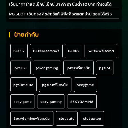
เว็บบาคาร่าสุดเซ็กซี่ เซ็กซี่ บา ค่า ร่า ขั้นต่ํา 10 บาท ทำเงินได้
PG SLOT เว็บตรง ลิขสิทธิ์แท้ พีจีสล็อตแตกง่าย ถอนได้จริง
ป้ายกำกับ
betflik
betflikเครดิตฟรี
betflix
betflixฟรีเครดิต
joker123
joker gaming
jokerฟรีเครดิต
pgslot
pgslot auto
pgslotฟรีเครดิต
sexygame
sexy game
sexy gaming
SEXYGAMING
SexyGamingฟรีเครดิต
slot auto
slot autoo