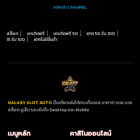
คลิกเข้า CHANNEL
สล็อต
เครดิตฟรี
เครดิตฟรี 50
ฝาก 50 รับ 100
15 รับ 100
ฝากไม่มีขั้นต่ำ
GALAXY SLOT AUTO
เว็บเดียวเล่นได้ครบทั้งบอล บาคาร่า หวย มวย
สล็อต รูเล็ต รองรับทั้ง Desktop และ Mobile
เมนูหลัก
คาสิโนออนไลน์