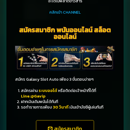
จะได้ไม่พลาดข่าวสาร
คลิกเข้า CHANNEL
สมัครสมาชิก พนันออนไลน์ สล็อต
ออนไลน์
สมัคร Galaxy Slot Auto เพียง 3 ขั่นตอนง่ายๆ
สมัครผ่าน
ระบบออโต้
หรือติดต่อเจ้าหน้าที่ได้ที่
Line:@Gavip
ฝากเงินเดิมพนันได้ทันที
รอทำรายการเพียง
30 วินาที
เงินเข้าบัชชีผู้เล่นทันที
สมัครสมาชิก