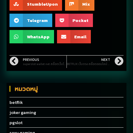
StumbleUpon
Mix
Telegram
Pocket
WhatsApp
Email
PREVIOUS
NEXT
superslot wallet net สล็อตเว็บใหม่ ฝาก-ถอน ผ่านระบบ True Wallet
BETFLIX เว็บตรง สล็อตออนไลน์ ครบวงจรที่สุดในโลก Betflix Auto
หมวดหมู่
betflik
joker gaming
pgslot
sexy gaming