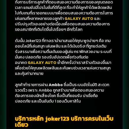
ทั้งการบริการลูกค้าที่ตอบสนองความต้องการของคุณตลอด
เวลา แถมยังมีโปรโมชั่นที่ดีที่สุด! ที่จะทำให้ลูกค้าได้เพลิดเพลิน
ไปกับเกมที่เราออกแบบมาเพื่อตอบสนองความต้องการในการ
เล่นเกมที่หลากหลายของลูกค้า
GALAXY AUTO
และ
ปรับปรุงตัวเองอย่างต่อเนื่องเพื่อตอบสนองความต้องการ
ของสมาชิกที่เติบโตขึ้นไปเรื่อยๆ อีกทั่วโลก
ดังนั้น Joker123 ที่ทางเรานำมาเสนอให้คุณ พูดง่ายๆ คือ เกม
ออนไลน์ที่เล่นสนุก เล่นเพลิน และได้เงินจริง! ที่ถูกแต่งเติม
รังสรรมาเพื่อความตื่นเต้นของผู้เล่น กราฟิกสวยงาม ระบบที่
มั่นคง ปลอดภัย รองรับอัปเดตเพื่อท่วงทันต่อ
อนาคต
GALAXY AUTO
ย้ำอีกครั้งว่าเราสร้างตัวเองขึ้นมา
เพื่อช่วยให้คุณเพลิดเพลินและค้นพบช่วงเวลาแห่งความสนุก
และคุ้มค่ามากมาย
ลูกค้าทำรายการผ่าน
Ambbo
ซึ่งเป็นระบบอัตโนมัติ สะดวก
รวดเร็ว เพราะ Ambbo ถูกสร้างมาเพื่อตอบสนองความ
ต้องการของนักเสี่ยงโชค ซึ่งเป็นที่ยอมรับ น่าเชื่อถือ
ปลอดภัย และเป็นอันดับ 1 ของเว็บคาสิโน
บริการหลัก joker123 บริการครบในเว็บ
เดียว