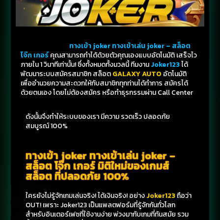
ทางเข้า joker ทางเข้าเล่น joker – สล็อต
โจ๊ก เกอร์
คุณสามารถทำได้ด้วยตัวคุณเองแบบอัตโนมัติ เสร็จไว
ภายใน 1 วินาทีเท่านั้น! ซึ่งทั้งหมดทั้งมวลนี้ ทีมงาน
Joker123
ได้
พัฒนาระบบสมัครสมาชิก สล็อต
GALAXY AUTO
อัตโนมัติ
เพื่ออำนวยความสะดวกให้กับสมาชิกทุกท่านได้ทำการ สมัครได้
ด้วยตนเอง โดยไม่ต้องสมัคร หรือทำธุรกรรมผ่าน Call Center
ดังนั้นจึงทำให้ระบบของเรา มีความ รวดเร็ว ปลอดภัย
สมบูรณ์ 100%
ทางเข้า joker ทางเข้าเล่น joker –
สล็อต โจ๊ก เกอร์ มิติใหม่ของเกมส์
สล็อต ที่ปลอดภัย 100%
ใครยังไม่รู้จักเกมเล่นจริง! ได้เงินจริง! อย่าง
Joker123
ถือว่า
OUT! เพราะ Joker123 เป็นแพลตฟอร์มที่รู้จักกันทั่วโลก
สำหรับอินเตอร์เฟซที่ใช้งานง่าย พ่วงมากับเกมที่ทันสมัย รวม