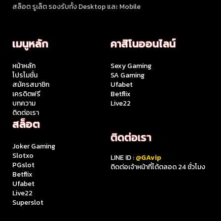
สล็อต รูเล็ต รองรับทั้ง Desktop และ Mobile
เมนูหลัก
คาสิโนออนไลน์
หน้าหลัก
Sexy Gaming
โปรโมชั่น
SA Gaming
สมัครสมาชิก
Ufabet
เครดิตฟรี
Betflix
บทความ
Live22
ติดต่อเรา
สล็อต
ติดต่อเรา
Joker Gaming
Slotxo
LINE ID :
@GAvip
PGslot
ติดต่อเจ้าหน้าที่ได้ตลอด 24 ชั่วโมง
Betflix
Ufabet
Live22
Superslot