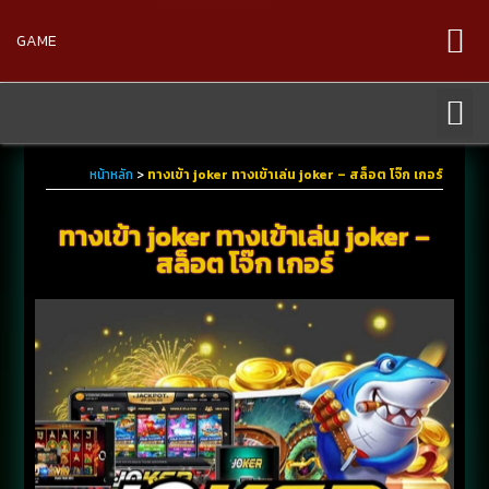
GAME
หน้าหลัก
>
ทางเข้า joker ทางเข้าเล่น joker – สล็อต โจ๊ก เกอร์
ทางเข้า joker ทางเข้าเล่น joker –
สล็อต โจ๊ก เกอร์