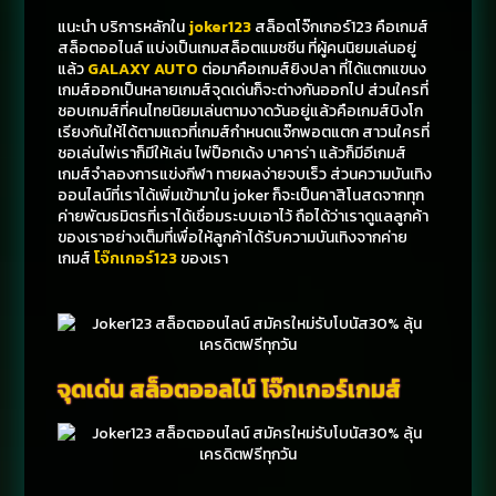
แนะนำ บริการหลักใน
joker123
สล็อตโจ๊กเกอร์123 คือเกมส์
สล็อตออไนล์ แบ่งเป็นเกมสล็อตแมชชีน ที่ผู้คนนิยมเล่นอยู่
แล้ว
GALAXY AUTO
ต่อมาคือเกมส์ยิงปลา ที่ได้แตกแขนง
เกมส์ออกเป็นหลายเกมส์จุดเด่นก็จะต่างกันออกไป ส่วนใครที่
ชอบเกมส์ที่คนไทยนิยมเล่นตามงาดวันอยู่แล้วคือเกมส์บิงโก
เรียงกันให้ได้ตามแถวที่เกมส์กำหนดแจ๊กพอตแตก สาวนใครที่
ชอเล่นไพ่เราก็มีให้เล่น ไพ่ป็อกเด้ง บาคาร่า แล้วก็มีอีเกมส์
เกมส์จำลองการแข่งกีฬา ทายผลง่ายจบเร็ว ส่วนความบันเทิง
ออนไลน์ที่เราได้เพิ่มเข้ามาใน joker ก็จะเป็นคาสิโนสดจากทุก
ค่ายพัฒธมิตรที่เราได้เชื่อมระบบเอาไว้ ถือได้ว่าเราดูแลลูกค้า
ของเราอย่างเต็มที่เพื่อให้ลูกค้าได้รับความบันเทิงจากค่าย
เกมส์
โจ๊กเกอร์123
ของเรา
จุดเด่น สล็อตออลไน์ โจ๊กเกอร์เกมส์