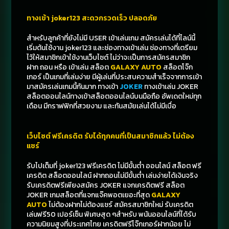
ทางเข้า joker123 สะดวกรวดเร็ว ปลอดภัย
สำหรับลูกค้าที่ยังไม่มี USER เข้าเล่นเกม สมัครเล่นได้ที่ไลน์นี้
เริ่มต้นใช้งาน joker123 และช่องทางเข้าเล่น ช่องทางที่เตรียม
ไว้ให้สมาชิกเข้าใช้งานเว็บไซต์ ไม่ว่าจะเป็นการสมัครสมาชิก
ฝาก ถอน หรือ เข้าเล่น สล็อต
GALAXY AUTO
สล็อตโจ๊ก
เกอร์ เป็นเกมที่เล่นง่าย มีผู้เล่นที่ประสบความสำเร็จจากการเข้า
มาสมัครเล่นเกมนี้กันมาก ทางเข้า
JOKER
ทางเข้าเล่น JOKER
สล็อตออนไลน์ทางเข้าสล็อตออนไลน์บนมือถือ อัพเดตใหม่ทุก
เดือน มีกราฟฟิกที่สวยงาม และทันสมัยเล่นได้ไม่มีเบื่อ
เว็บไซต์ ฟรีเครดิต รับได้ทุกคนที่เป็นสมาชิกแล้ว ไม่ต้อง
แชร์
รับไปเต็มที่ joker123 ฟรีเครดิต ไม่มีขั้นต่ำ ออนไลน์ สล็อต ฟรี
เครดิต สล็อตออนไลน์ ฝากถอนไม่มีขั้นต่ำ เล่นง่ายได้เงินจริง
รับเครดิตฟรีเพียงสมัคร JOKER แจกเครดิตฟรี สล็อต
JOKER เกมสล็อตที่แจกแจ๊คพอตเยอะที่สุด
GALAXY
AUTO
ไม่ต้องฝากไม่ต้องแชร์ สมัครสมาชิกใหม่ รับเครดิต
เล่นฟรี50 เปอร์เซ็น พิเศษสุด ๆสำหรับ พนันออนไลน์ที่ได้รับ
ความนิยมสูงที่ประเทศไทย เครดิตฟรีโจ๊กเกอร์ฝากน้อย ไม่