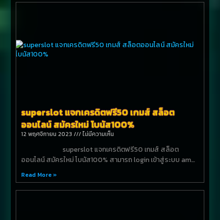
superslot แจกเครดิตฟรี50 เกมส์ สล็อต
ออนไลน์ สมัครใหม่ โบนัส100%
12 พฤศจิกายน 2023
ไม่มีความเห็น
superslot แจกเครดิตฟรี50 เกมส์ สล็อต
ออนไลน์ สมัครใหม่ โบนัส100% สามารถ login เข้าสู่ระบบ amb
Superslot
Read More »