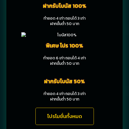
ฝากรับโบนัส 100%
ทำยอด 4 เท่า ถอนได้ 3 เท่า
ฝากขั้นต่ำ 50 บาท
พิเศษ โปร 100%
ทำยอด 6 เท่า ถอนได้ 4 เท่า
ฝากขั้นต่ำ 50 บาท
ฝากรับโบนัส 50%
ทำยอด 4 เท่า ถอนได้ 3 เท่า
ฝากขั้นต่ำ 50 บาท
โปรโมชั่นทั้งหมด