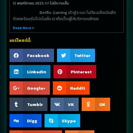
12 พฤศจิกายน 2023
ไม่มีความเห็น
Betflix Gaming เข้าสู่ระบบ ไม่ต้องเสียเงินอีก
ด้วยพร้อมรับโปรโมชั่น เราคือเว็บผู้ให้บริการหลักขอ
Read More »
แชร์โพสต์นี้:
Facebook
Twitter
LinkedIn
Pinterest
Google+
Reddit
Tumblr
VK
OK
Digg
Skype